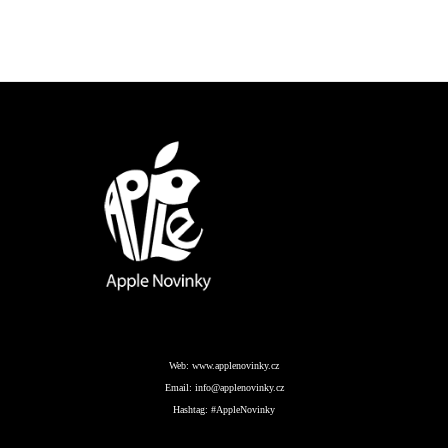
Web:
www.applenovinky.cz
Email:
info@applenovinky.cz
Hashtag:
#AppleNovinky