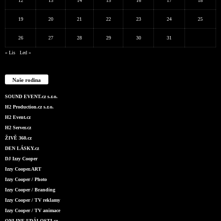
12
13
14
15
16
17
18
19
20
21
22
23
24
25
26
27
28
29
30
31
« Lis
Led »
Naše rodina
SOUND EVENT.cz s.r.o.
H2 Production.cz s.r.o.
H2 Event.cz
H2 Server.cz
ŽIVĚ 360.cz
DEN LÁSKY.cz
DJ Izzy Cooper
Izzy Cooper.ART
Izzy Cooper / Photo
Izzy Cooper / Branding
Izzy Cooper / TV reklamy
Izzy Cooper / TV animace
ONLINE UDÁLOSTI.cz