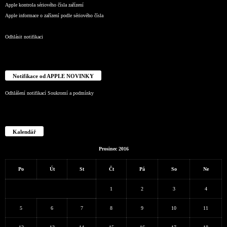
Apple kontrola sériového čísla zařízení
Apple informace o zařízení podle sériového čísla
Odhlásit notifikaci
Notifikace od APPLE NOVINKY
Odhlášení notifikací
Soukromí a podmínky
Kalendář
Prosinec 2016
Po
Út
St
Čt
Pá
So
Ne
1
2
3
4
5
6
7
8
9
10
11