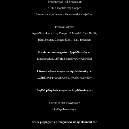
Provozovatel:
H2 Production
CEO a majitel:
Izzy Cooper
Provozovatel je zapsán v živnostenském rejstříku.
Poštovní adresa:
AppleNovinky.cz, Izzy Cooper, Jl Munduk Catu No.32,
Batu Bolong, Canggu 80361, Bali, Indonesia
Bitcoin adresa magazínu AppleNovinky.cz:
1JmavnAsEbeJLRYHdB8t1dZNQCykQHNEQ8
Litecoin adresa magazínu AppleNovinky.cz:
LZJBM4w8g4jxA8KUoV91wKEbfjy3afR4LW
PayPal příspěvek magazínu AppleNovinky.cz
Chcete se stát redaktorem?
info@applenovinky.cz
Ceník propagace a demografické údaje stáhnout zde.