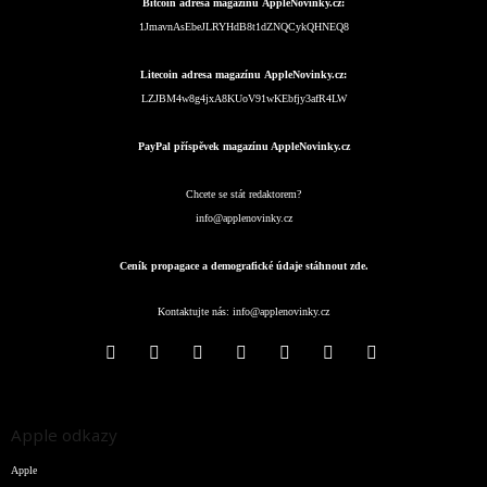
Bitcoin adresa magazínu AppleNovinky.cz:
1JmavnAsEbeJLRYHdB8t1dZNQCykQHNEQ8
Litecoin adresa magazínu AppleNovinky.cz:
LZJBM4w8g4jxA8KUoV91wKEbfjy3afR4LW
PayPal příspěvek magazínu AppleNovinky.cz
Chcete se stát redaktorem?
info@applenovinky.cz
Ceník propagace a demografické údaje stáhnout zde.
Kontaktujte nás:
info@applenovinky.cz
Apple odkazy
Apple