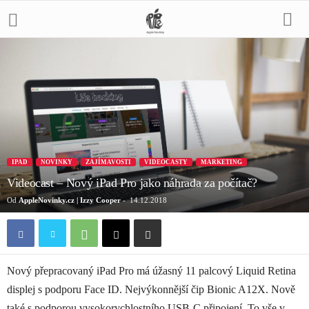
IPAD
NOVINKY
ZAJÍMAVOSTI
VIDEOCASTY
MARKETING
Videocast – Nový iPad Pro jako náhrada za počítač?
Od
AppleNovinky.cz | Izzy Cooper
-
14.12.2018
Nový přepracovaný iPad Pro má úžasný 11 palcový Liquid Retina
displej s podporu Face ID. Nejvýkonnější čip Bionic A12X. Nově
také s podporou vysokorychlostního USB-C připojení. To vše v