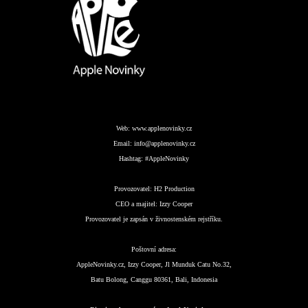
Web:
www.applenovinky.cz
Email:
info@applenovinky.cz
Hashtag:
#AppleNovinky
Provozovatel:
H2 Production
CEO a majitel:
Izzy Cooper
Provozovatel je zapsán v živnostenském rejstříku.
Poštovní adresa:
AppleNovinky.cz, Izzy Cooper, Jl Munduk Catu No.32,
Batu Bolong, Canggu 80361, Bali, Indonesia