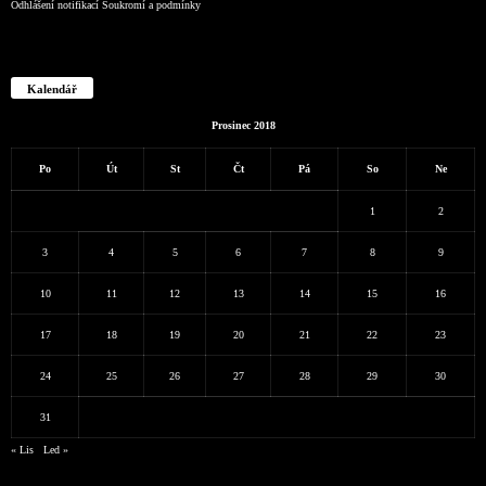
Odhlášení notifikací
Soukromí a podmínky
Kalendář
Prosinec 2018
Po
Út
St
Čt
Pá
So
Ne
1
2
3
4
5
6
7
8
9
10
11
12
13
14
15
16
17
18
19
20
21
22
23
24
25
26
27
28
29
30
31
« Lis
Led »