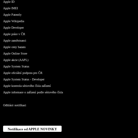
Apple ID
Apple IMEI
Apple Patently
Apple Wikipedia
Apple Developer
Apple práce v ČR
Apple zaměstnanci
Apple ceny bazaru
Apple Online Store
Apple akcie (AAPL)
Apple System Status
Apple oficiální podpora pro ČR
Apple System Status - Developer
Apple kontrola sériového čísla zařízení
Apple informace o zařízení podle sériového čísla
Odhlásit notifikaci
Notifikace od APPLE NOVINKY