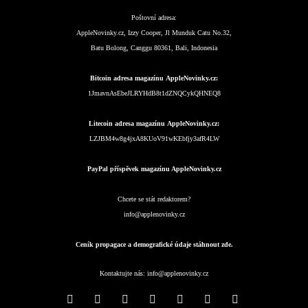
Poštovní adresa:
AppleNovinky.cz, Izzy Cooper, Jl Munduk Catu No.32,
Batu Bolong, Canggu 80361, Bali, Indonesia
Bitcoin adresa magazínu AppleNovinky.cz:
1JmavnAsEbeJLRYHdB8t1dZNQCykQHNEQ8
Litecoin adresa magazínu AppleNovinky.cz:
LZJBM4w8g4jxA8KUoV91wKEbfjy3afR4LW
PayPal příspěvek magazínu AppleNovinky.cz
Chcete se stát redaktorem?
info@applenovinky.cz
Ceník propagace a demografické údaje stáhnout zde.
Kontaktujte nás:
info@applenovinky.cz