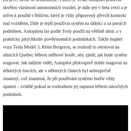
skvělou vlastností autonomních vozidel, je stále jen v beta verzi a je
určen k použití s řidičem, který je vždy připravený převzít kontrolu
nad vozidlem. Dále je lepší používat systém na dálnici a za jasných
podmínek. Autopilota lze podle Tesly použít na většině silnic a v
prakticky jakýchkoliv povětrnostních podmínkách. Takže majitel
vozu Tesla Model 3, Rémi Bergeron, se rozhodl to otestovat na
silnicích Quebec během sněhové bouře, aby zjistil, jak bude systém
reagovat. Jak můžete vidět, Autopilot překvapivě dobře reagoval na
některých úsecích, ale v některých částech byl nebezpečně
zmatený, což znamená, že při používání systému buďte vždy
opatrní – zvláště pokud se rozhodnete jej zapnout během náročných
podmínek.