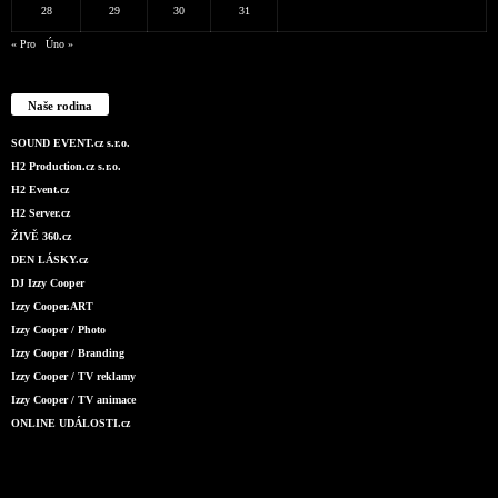
28
29
30
31
« Pro
Úno »
Naše rodina
SOUND EVENT.cz s.r.o.
H2 Production.cz s.r.o.
H2 Event.cz
H2 Server.cz
ŽIVĚ 360.cz
DEN LÁSKY.cz
DJ Izzy Cooper
Izzy Cooper.ART
Izzy Cooper / Photo
Izzy Cooper / Branding
Izzy Cooper / TV reklamy
Izzy Cooper / TV animace
ONLINE UDÁLOSTI.cz