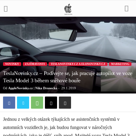
NOVINKY
ZAJÍMAVOSTI
TESLANOVINKY.CZ A ELONOVINKY.CZ
MARKETING
TeslaNovinky.cz – Podívejte se, jak pracuje autopilot ve voze
Tesla Model 3 během sněhové bouře
Od
AppleNovinky.cz | Nika Drunecká
-
29.1.2019
Jednou z velkých otázek týkajících se asistenčních systémů v
automních vozidlech je, jak budou fungovat v náročných
podmínkách, jako je déšť, sníh apod. Majitelé vozu Tesla Model 3