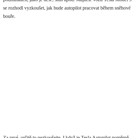
se rozhodl vyzkoušet, jak bude autopilot pracovat během sněhové
bouře.
Za prvé, určitě to nezkoušejte. I když je Tesla Autopilot poměrně