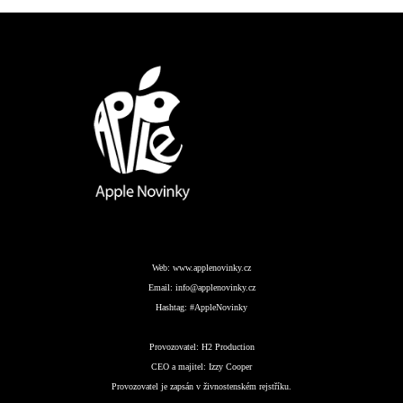
Web:
www.applenovinky.cz
Email:
info@applenovinky.cz
Hashtag:
#AppleNovinky
Provozovatel:
H2 Production
CEO a majitel:
Izzy Cooper
Provozovatel je zapsán v živnostenském rejstříku.