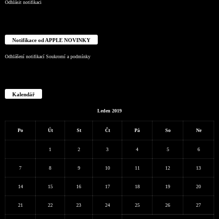
Odhlásit notifikaci
Notifikace od APPLE NOVINKY
Odhlášení notifikací
Soukromí a podmínky
Kalendář
Leden 2019
Po
Út
St
Čt
Pá
So
Ne
1
2
3
4
5
6
7
8
9
10
11
12
13
14
15
16
17
18
19
20
21
22
23
24
25
26
27