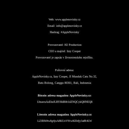
Web:
www.applenovinky.cz
Email:
info@applenovinky.cz
Hashtag:
#AppleNovinky
Provozovatel:
H2 Production
CEO a majitel:
Izzy Cooper
Provozovatel je zapsán v živnostenském rejstříku.
Poštovní adresa:
AppleNovinky.cz, Izzy Cooper, Jl Munduk Catu No.32,
Batu Bolong, Canggu 80361, Bali, Indonesia
Bitcoin adresa magazínu AppleNovinky.cz:
1JmavnAsEbeJLRYHdB8t1dZNQCykQHNEQ8
Litecoin adresa magazínu AppleNovinky.cz:
LZJBM4w8g4jxA8KUoV91wKEbfjy3afR4LW