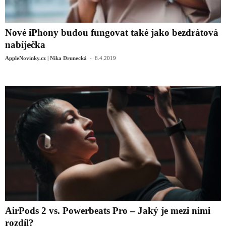
Nové iPhony budou fungovat také jako bezdrátová
nabíječka
-
AppleNovinky.cz | Nika Drunecká
6.4.2019
AirPods 2 vs. Powerbeats Pro – Jaký je mezi nimi
rozdíl?