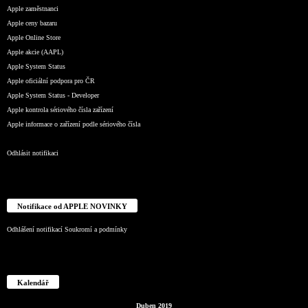
Apple zaměstnanci
Apple ceny bazaru
Apple Online Store
Apple akcie (AAPL)
Apple System Status
Apple oficiální podpora pro ČR
Apple System Status - Developer
Apple kontrola sériového čísla zařízení
Apple informace o zařízení podle sériového čísla
Odhlásit notifikaci
Notifikace od APPLE NOVINKY
Odhlášení notifikací
Soukromí a podmínky
Kalendář
Duben 2019