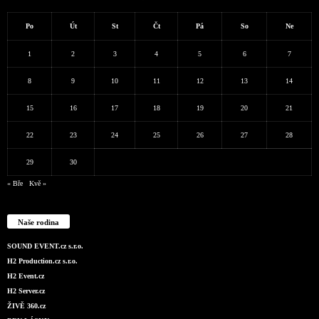
Po
Út
St
Čt
Pá
So
Ne
1
2
3
4
5
6
7
8
9
10
11
12
13
14
15
16
17
18
19
20
21
22
23
24
25
26
27
28
29
30
« Bře
Kvě »
Naše rodina
SOUND EVENT.cz s.r.o.
H2 Production.cz s.r.o.
H2 Event.cz
H2 Server.cz
ŽIVĚ 360.cz