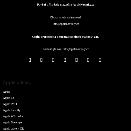
PayPal příspěvek magazínu AppleNovinky.cz
Chcete se stát redaktorem?
info@applenovinky.cz
Ceník propagace a demografické údaje stáhnout zde.
Kontaktujte nás:
info@applenovinky.cz
Apple odkazy
Apple
Apple ID
Apple IMEI
Apple Patently
Apple Wikipedia
Apple Developer
Apple práce v ČR