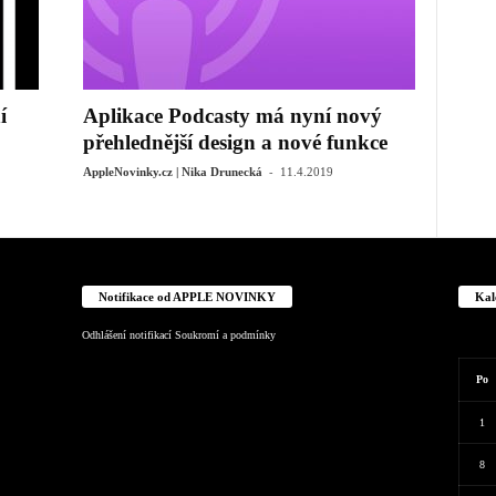
í
Aplikace Podcasty má nyní nový
přehlednější design a nové funkce
-
AppleNovinky.cz | Nika Drunecká
11.4.2019
Notifikace od APPLE NOVINKY
Kal
Odhlášení notifikací
Soukromí a podmínky
Po
1
8