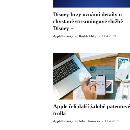
Disney brzy oznámí detaily o
chystané streamingové službě
Disney +
-
AppleNovinky.cz | Radek Chlup
11.4.2019
Apple čelí další žalobě patentov
trolla
-
AppleNovinky.cz | Nika Drunecká
11.4.2019