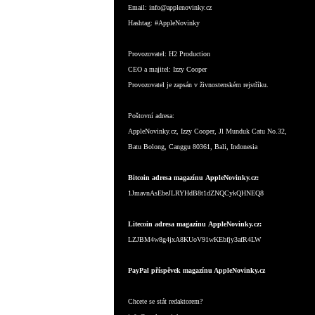
Email:
info@applenovinky.cz
Hashtag:
#AppleNovinky
Provozovatel:
H2 Production
CEO a majitel:
Izzy Cooper
Provozovatel je zapsán v živnostenském rejstříku.
Poštovní adresa:
AppleNovinky.cz, Izzy Cooper, Jl Munduk Catu No.32,
Batu Bolong, Canggu 80361, Bali, Indonesia
Bitcoin adresa magazínu AppleNovinky.cz:
1JmavnAsEbeJLRYHdB8t1dZNQCykQHNEQ8
Litecoin adresa magazínu AppleNovinky.cz:
LZJBM4w8g4jxA8KUoV91wKEbfjy3afR4LW
PayPal příspěvek magazínu AppleNovinky.cz
Chcete se stát redaktorem?