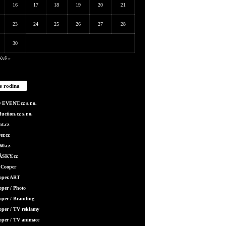
16
17
18
19
20
21
23
24
25
26
27
28
30
Kvě »
e rodina
EVENT.cz s.r.o.
ction.cz s.r.o.
t.cz
er.cz
0.cz
SKY.cz
 Cooper
ooper.ART
oper / Photo
oper / Branding
oper / TV reklamy
oper / TV animace