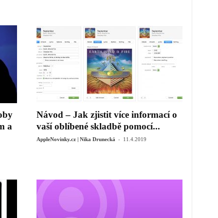
oby
Návod – Jak zjistit více informací o
m a
vaší oblíbené skladbě pomocí...
-
AppleNovinky.cz | Nika Drunecká
11.4.2019