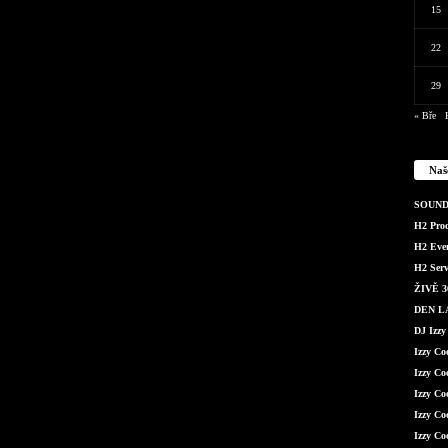
15
22
29
« Bře
Naš
SOUND 
H2 Produ
H2 Even
H2 Serv
ŽIVĚ 36
DEN LÁ
DJ Izzy
Izzy C
Izzy Co
Izzy Co
Izzy Co
Izzy Co