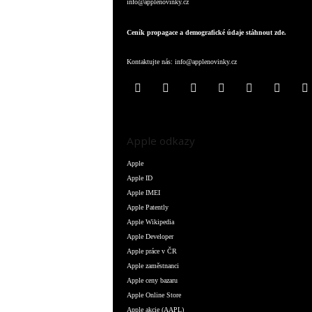
info@applenovinky.cz
Ceník propagace a demografické údaje stáhnout zde.
Kontaktujte nás:
info@applenovinky.cz
Apple odkazy
Apple
Apple ID
Apple IMEI
Apple Patently
Apple Wikipedia
Apple Developer
Apple práce v ČR
Apple zaměstnanci
Apple ceny bazaru
Apple Online Store
Apple akcie (AAPL)