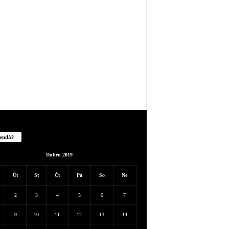
endář
Duben 2019
Út
St
Čt
Pá
So
Ne
2
3
4
5
6
7
9
10
11
12
13
14