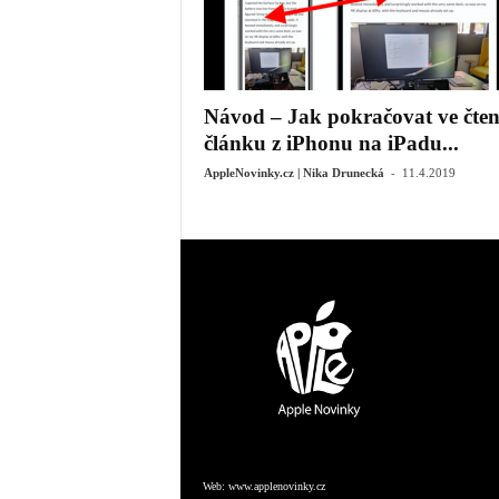
Návod – Jak pokračovat ve čten
článku z iPhonu na iPadu...
-
AppleNovinky.cz | Nika Drunecká
11.4.2019
Web:
www.applenovinky.cz