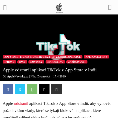
APP STORE - ITUNES STORE, HUDBA, FILMY, KNIHY, APLIKACE
APLIKACE A HRY
IPHONE
IPAD
NOVINKY
MARKETING
ZAJÍMAVOSTI
Apple odstranil aplikaci TikTok z App Store v Indii
Od
AppleNovinky.cz | Nika Drunecká
-
17.4.2019
Apple
odstranil
aplikaci TikTok z App Store v Indii, aby vyhověl
požadavkům vlády, které se týkají blokování aplikací, které
umožňují sdílení videa kvůli obavám o bezpečnost dětí.