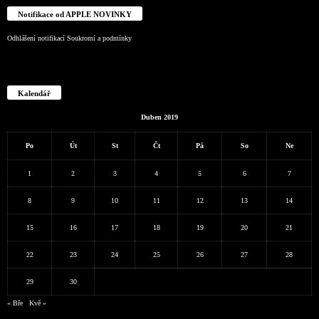
Notifikace od APPLE NOVINKY
Odhlášení notifikací
Soukromí a podmínky
Kalendář
Duben 2019
Po
Út
St
Čt
Pá
So
Ne
1
2
3
4
5
6
7
8
9
10
11
12
13
14
15
16
17
18
19
20
21
22
23
24
25
26
27
28
29
30
« Bře
Kvě »