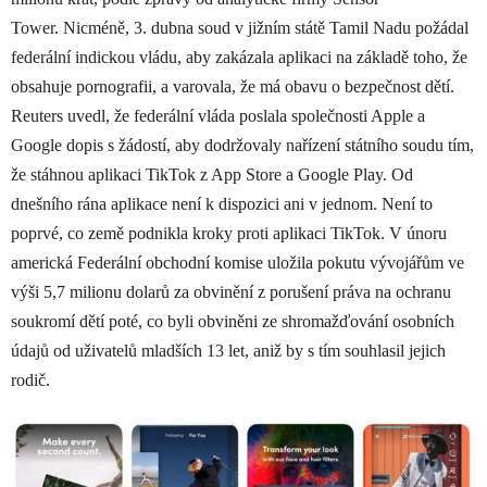
Tower. Nicméně, 3. dubna soud v jižním státě Tamil Nadu požádal
federální indickou vládu, aby zakázala aplikaci na základě toho, že
obsahuje pornografii, a varovala, že má obavu o bezpečnost dětí.
Reuters uvedl, že federální vláda poslala společnosti Apple a
Google dopis s žádostí, aby dodržovaly nařízení státního soudu tím,
že stáhnou aplikaci TikTok z App Store a Google Play. Od
dnešního rána aplikace není k dispozici ani v jednom. Není to
poprvé, co země podnikla kroky proti aplikaci TikTok. V únoru
americká Federální obchodní komise uložila pokutu vývojářům ve
výši 5,7 milionu dolarů za obvinění z porušení práva na ochranu
soukromí dětí poté, co byli obviněni ze shromažďování osobních
údajů od uživatelů mladších 13 let, aniž by s tím souhlasil jejich
rodič.