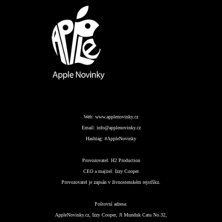
Web:
www.applenovinky.cz
Email:
info@applenovinky.cz
Hashtag:
#AppleNovinky
Provozovatel:
H2 Production
CEO a majitel:
Izzy Cooper
Provozovatel je zapsán v živnostenském rejstříku.
Poštovní adresa:
AppleNovinky.cz, Izzy Cooper, Jl Munduk Catu No.32,