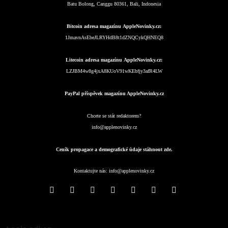
Batu Bolong, Canggu 80361, Bali, Indonesia
Bitcoin adresa magazínu AppleNovinky.cz:
1JmavnAsEbeJLRYHdB8t1dZNQCykQHNEQ8
Litecoin adresa magazínu AppleNovinky.cz:
LZJBM4w8g4jxA8KUoV91wKEbfjy3afR4LW
PayPal příspěvek magazínu AppleNovinky.cz
Chcete se stát redaktorem?
info@applenovinky.cz
Ceník propagace a demografické údaje stáhnout zde.
Kontaktujte nás:
info@applenovinky.cz