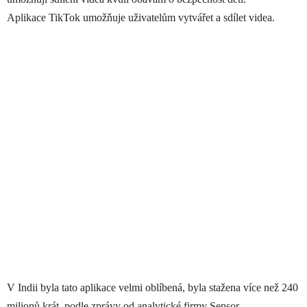
Aplikace TikTok umožňuje uživatelům vytvářet a sdílet videa.
V Indii byla tato aplikace velmi oblíbená, byla stažena více než 240
milionů krát, podle zprávy od analytické firmy Sensor