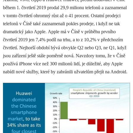
během 1. čtvrtletí 2019 prodal 29,9 milionu telefonů a zaznamenal
v tomto čtvrtletí ohromný růst až o 41 procent. Ostatní prodejci
telefonů v Číně také zaznamenali pokles prodeje, i když ne tak
dramatický jako Apple. Apple má v Číně v průběhu prvního
čtvrtletí 2019 jen 7,4% podíl na trhu, a to z 10,2% v předchozím
čtvrtletí. Nejhorší období bývá obvykle Q2 nebo Q3, ne Q1, když
jsou zařízení ještě stále poměrně nová. Navzdory tomu, že v Číně
používá iPhone více než 300 milionů lidí, je důležité, aby Apple
nabídl nové služby, které by zabránili užvatelům přejít na Android.