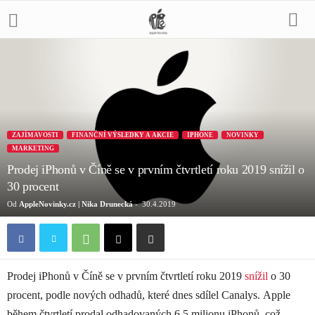
ZAJÍMAVOSTI
FINANČNÍ VÝSLEDKY A AKCIE
IPHONE
NOVINKY
MARKETING
Prodej iPhonů v Číně se v prvním čtvrtletí roku 2019 snížil o
30 procent
Od
AppleNovinky.cz | Nika Drunecká
-
30.4.2019
Prodej iPhonů v Číně se v prvním čtvrtletí roku 2019
snížil
o 30
procent, podle nových odhadů, které dnes sdílel Canalys. Apple
během čtvrtletí prodal odhadovaných 6,5 milionu iPhonů, což