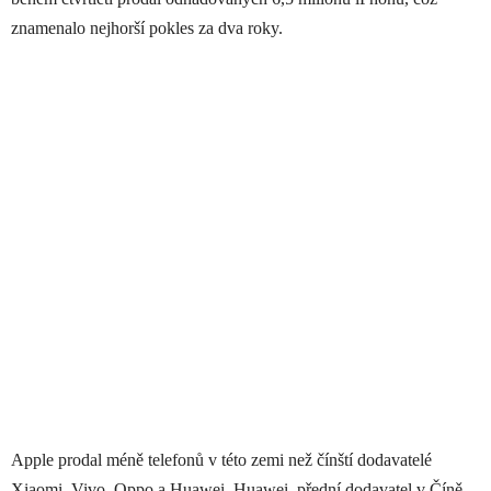
znamenalo nejhorší pokles za dva roky.
Apple prodal méně telefonů v této zemi než čínští dodavatelé
Xiaomi, Vivo, Oppo a Huawei. Huawei, přední dodavatel v Číně