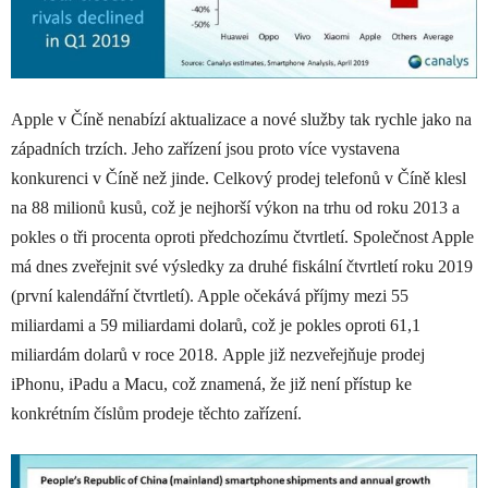
Apple v Číně nenabízí aktualizace a nové služby tak rychle jako na
západních trzích. Jeho zařízení jsou proto více vystavena
konkurenci v Číně než jinde. Celkový prodej telefonů v Číně klesl
na 88 milionů kusů, což je nejhorší výkon na trhu od roku 2013 a
pokles o tři procenta oproti předchozímu čtvrtletí. Společnost Apple
má dnes zveřejnit své výsledky za druhé fiskální čtvrtletí roku 2019
(první kalendářní čtvrtletí). Apple očekává příjmy mezi 55
miliardami a 59 miliardami dolarů, což je pokles oproti 61,1
miliardám dolarů v roce 2018. Apple již nezveřejňuje prodej
iPhonu, iPadu a Macu, což znamená, že již není přístup ke
konkrétním číslům prodeje těchto zařízení.