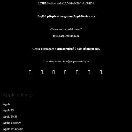
LZJBM4w8g4jxA8KUoV91wKEbfjy3afR4LW
PayPal příspěvek magazínu AppleNovinky.cz
Chcete se stát redaktorem?
info@applenovinky.cz
Ceník propagace a demografické údaje stáhnout zde.
Kontaktujte nás:
info@applenovinky.cz
Apple odkazy
Apple
Apple ID
Apple IMEI
Apple Patently
Apple Wikipedia