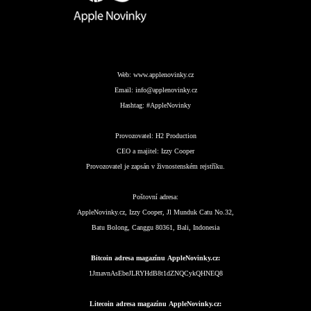
Web:
www.applenovinky.cz
Email:
info@applenovinky.cz
Hashtag:
#AppleNovinky
Provozovatel:
H2 Production
CEO a majitel:
Izzy Cooper
Provozovatel je zapsán v živnostenském rejstříku.
Poštovní adresa:
AppleNovinky.cz, Izzy Cooper, Jl Munduk Catu No.32,
Batu Bolong, Canggu 80361, Bali, Indonesia
Bitcoin adresa magazínu AppleNovinky.cz:
1JmavnAsEbeJLRYHdB8t1dZNQCykQHNEQ8
Litecoin adresa magazínu AppleNovinky.cz: