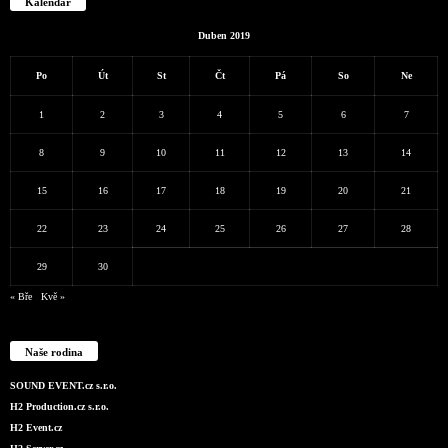
Kalendář
Duben 2019
Po
Út
St
Čt
Pá
So
Ne
1
2
3
4
5
6
7
8
9
10
11
12
13
14
15
16
17
18
19
20
21
22
23
24
25
26
27
28
29
30
« Bře
Kvě »
Naše rodina
SOUND EVENT.cz s.r.o.
H2 Production.cz s.r.o.
H2 Event.cz