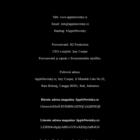
Web:
www.applenovinky.cz
Email:
info@applenovinky.cz
Hashtag:
#AppleNovinky
Provozovatel:
H2 Production
CEO a majitel:
Izzy Cooper
Provozovatel je zapsán v živnostenském rejstříku.
Poštovní adresa:
AppleNovinky.cz, Izzy Cooper, Jl Munduk Catu No.32,
Batu Bolong, Canggu 80361, Bali, Indonesia
Bitcoin adresa magazínu AppleNovinky.cz:
1JmavnAsEbeJLRYHdB8t1dZNQCykQHNEQ8
Litecoin adresa magazínu AppleNovinky.cz:
LZJBM4w8g4jxA8KUoV91wKEbfjy3afR4LW