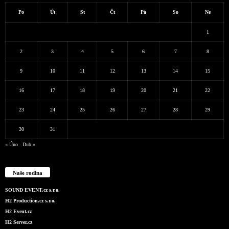
Po
Út
St
Čt
Pá
So
Ne
1
2
3
4
5
6
7
8
9
10
11
12
13
14
15
16
17
18
19
20
21
22
23
24
25
26
27
28
29
30
31
« Úno
Dub »
Naše rodina
SOUND EVENT.cz s.r.o.
H2 Production.cz s.r.o.
H2 Event.cz
H2 Server.cz