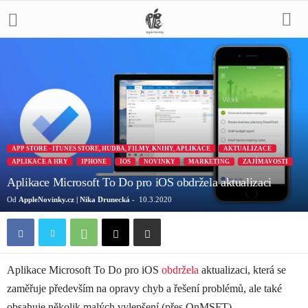
APP STORE - ITUNES STORE, HUDBA, FILMY, KNIHY, APLIKACE
AKTUALIZACE
APLIKACE A HRY
IPHONE
IOS
NOVINKY
MARKETING
ZAJÍMAVOSTI
Aplikace Microsoft To Do pro iOS obdržela aktualizaci
Od
AppleNovinky.cz | Nika Drunecká
-
10.3.2020
Aplikace Microsoft To Do pro iOS
obdržela
aktualizaci, která se
zaměřuje především na opravy chyb a řešení problémů, ale také
obsahuje několik malých vylepšení (přes OnMSFT).