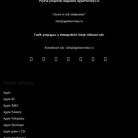
PayPal příspěvek magazínu AppleNovinky.cz
Chcete se stát redaktorem?
info@applenovinky.cz
Ceník propagace a demografické údaje stáhnout zde.
Kontaktujte nás:
info@applenovinky.cz
Apple odkazy
Apple
Apple ID
Apple IMEI
Apple Patently
Apple Wikipedia
Apple Developer
Apple práce v ČR
Apple zaměstnanci