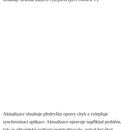
Aktualizace obsahuje především opravy chyb a vylepšuje
synchronizaci aplikace. Aktualizace opravuje například problém,
kdy se uživatelské rozhraní neaktualizovalo, pokud byl úkol