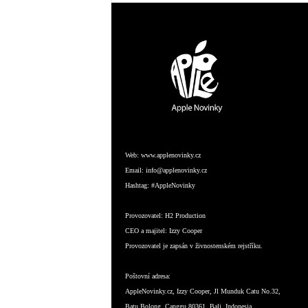
Web:
www.applenovinky.cz
Email:
info@applenovinky.cz
Hashtag:
#AppleNovinky
Provozovatel:
H2 Production
CEO a majitel:
Izzy Cooper
Provozovatel je zapsán v živnostenském rejstříku.
Poštovní adresa:
AppleNovinky.cz, Izzy Cooper, Jl Munduk Catu No.32,
Batu Bolong, Canggu 80361, Bali, Indonesia