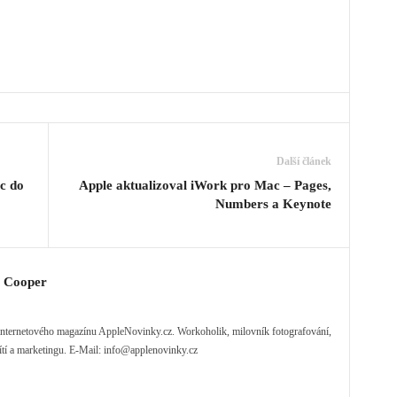
Další článek
c do
Apple aktualizoval iWork pro Mac – Pages,
Numbers a Keynote
y Cooper
) internetového magazínu AppleNovinky.cz. Workoholik, milovník fotografování,
ítí a marketingu. E-Mail:
info@applenovinky.cz