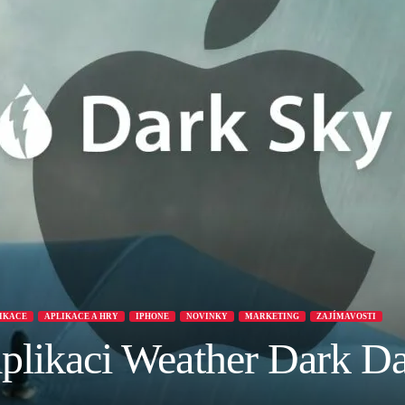
LIKACE
APLIKACE A HRY
IPHONE
NOVINKY
MARKETING
ZAJÍMAVOSTI
aplikaci Weather Dark D