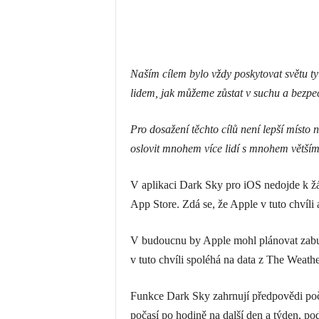
Naším cílem bylo vždy poskytovat světu t
lidem, jak můžeme zůstat v suchu a bezpeč
Pro dosažení těchto cílů není lepší místo 
oslovit mnohem více lidí s mnohem větší
V aplikaci Dark Sky pro iOS nedojde k ž
‌App Store‌. Zdá se, že Apple v tuto chvíli 
V budoucnu by Apple mohl plánovat zabud
v tuto chvíli spoléhá na data z The Weath
Funkce Dark Sky zahrnují předpovědi poč
počasí po hodině na další den a týden, po