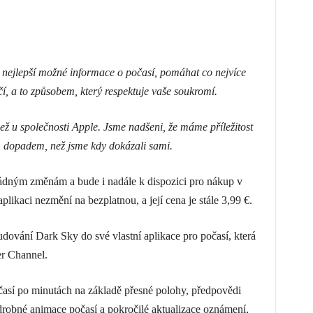
y nejlepší možné informace o počasí, pomáhat co nejvíce
í, a to způsobem, který respektuje vaše soukromí.
než u společnosti Apple. Jsme nadšeni, že máme příležitost
m dopadem, než jsme kdy dokázali sami.
ádným změnám a bude i nadále k dispozici pro nákup v
aplikaci nezmění na bezplatnou, a její cena je stále 3,99 €.
ování Dark Sky do své vlastní aplikace pro počasí, která
er Channel.
así po minutách na základě přesné polohy, předpovědi
drobné animace počasí a pokročilé aktualizace oznámení,