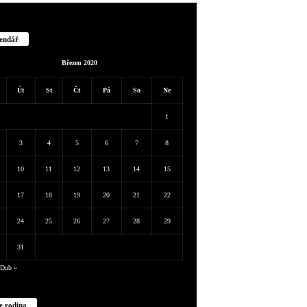
endář
Březen 2020
Út
St
Čt
Pá
So
Ne
1
3
4
5
6
7
8
10
11
12
13
14
15
17
18
19
20
21
22
24
25
26
27
28
29
31
Dub »
e rodina