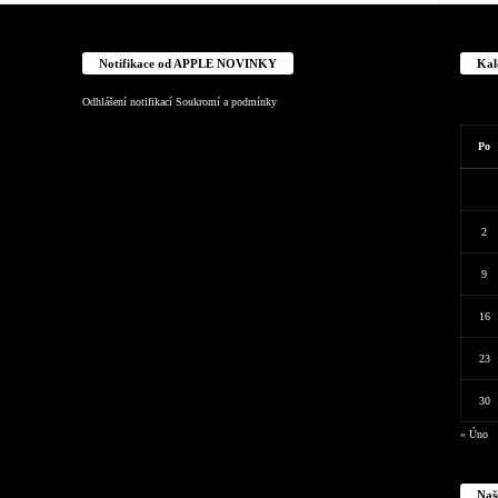
Notifikace od APPLE NOVINKY
Kal
Odhlášení notifikací
Soukromí a podmínky
Po
2
9
16
23
30
« Úno
Naš