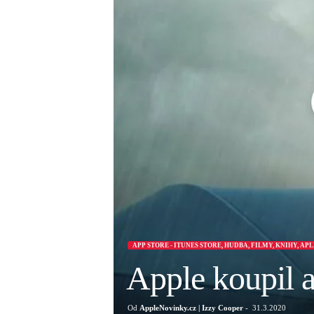
APP STORE - ITUNES STORE, HUDBA, FILMY, KNIHY, AP
Apple koupil 
Od
AppleNovinky.cz | Izzy Cooper
-
31.3.2020