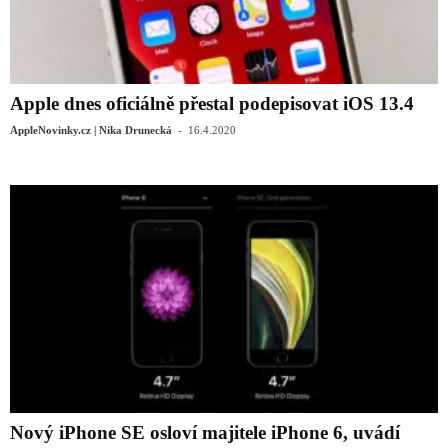
Apple dnes oficiálně přestal podepisovat iOS 13.4
-
AppleNovinky.cz | Nika Drunecká
16.4.2020
Nový iPhone SE osloví majitele iPhone 6, uvádí