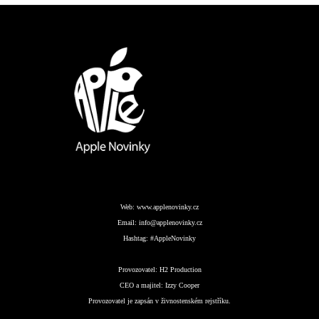
Web:
www.applenovinky.cz
Email:
info@applenovinky.cz
Hashtag:
#AppleNovinky
Provozovatel:
H2 Production
CEO a majitel:
Izzy Cooper
Provozovatel je zapsán v živnostenském rejstříku.