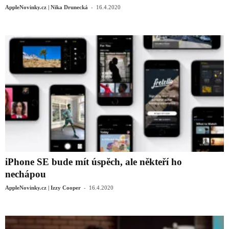
-
AppleNovinky.cz | Nika Drunecká
16.4.2020
iPhone SE bude mít úspěch, ale někteří ho
nechápou
-
AppleNovinky.cz | Izzy Cooper
16.4.2020