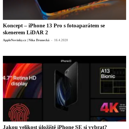
Koncept – iPhone 13 Pro s fotoaparátem se
skenerem LiDAR 2
-
AppleNovinky.cz | Nika Drunecká
16.4.2020
Jakou velikost úložiště iPhone SE si vybrat?