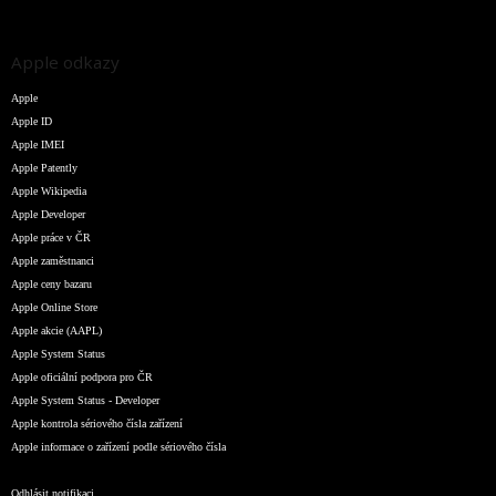
Apple odkazy
Apple
Apple ID
Apple IMEI
Apple Patently
Apple Wikipedia
Apple Developer
Apple práce v ČR
Apple zaměstnanci
Apple ceny bazaru
Apple Online Store
Apple akcie (AAPL)
Apple System Status
Apple oficiální podpora pro ČR
Apple System Status - Developer
Apple kontrola sériového čísla zařízení
Apple informace o zařízení podle sériového čísla
Odhlásit notifikaci