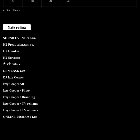
27
28
29
30
« Bře
Kvě »
Naše rodina
SOUND EVENT.cz s.r.o.
H2 Production.cz s.r.o.
H2 Event.cz
H2 Server.cz
ŽIVĚ 360.cz
DEN LÁSKY.cz
DJ Izzy Cooper
Izzy Cooper.ART
Izzy Cooper / Photo
Izzy Cooper / Branding
Izzy Cooper / TV reklamy
Izzy Cooper / TV animace
ONLINE UDÁLOSTI.cz