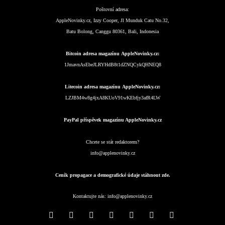
Poštovní adresa:
AppleNovinky.cz, Izzy Cooper, Jl Munduk Catu No.32,
Batu Bolong, Canggu 80361, Bali, Indonesia
Bitcoin adresa magazínu AppleNovinky.cz:
1JmavnAsEbeJLRYHdB8t1dZNQCykQHNEQ8
Litecoin adresa magazínu AppleNovinky.cz:
LZJBM4w8g4jxA8KUoV91wKEbfjy3afR4LW
PayPal příspěvek magazínu AppleNovinky.cz
Chcete se stát redaktorem?
info@applenovinky.cz
Ceník propagace a demografické údaje stáhnout zde.
Kontaktujte nás:
info@applenovinky.cz