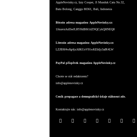
AppleNovinky.cz, Izzy Cooper, Jl Munduk Catu No.32,
Batu Bolong, Canggu 80361, Bali, Indonesia
Bitcoin adresa magazínu AppleNovinky.cz:
1JmavnAsEbeJLRYHdB8t1dZNQCykQHNEQ8
Litecoin adresa magazínu AppleNovinky.cz:
LZJBM4w8g4jxA8KUoV91wKEbfjy3afR4LW
PayPal příspěvek magazínu AppleNovinky.cz
Chcete se stát redaktorem?
info@applenovinky.cz
Ceník propagace a demografické údaje stáhnout zde.
Kontaktujte nás:
info@applenovinky.cz