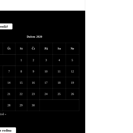
endář
Duben 2020
Út
St
Čt
Pá
So
Ne
1
2
3
4
5
7
8
9
10
11
12
14
15
16
17
18
19
21
22
23
24
25
26
28
29
30
Kvě »
e rodina