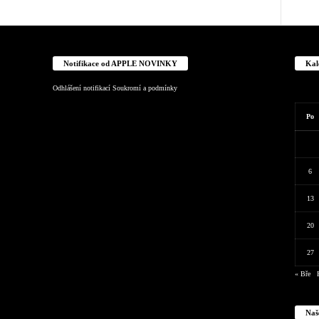
Notifikace od APPLE NOVINKY
Kal
Odhlášení notifikací
Soukromí a podmínky
Po
6
13
20
27
« Bře
Naš