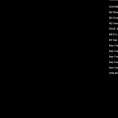
SOUND 
H2 Produ
H2 Even
H2 Serv
ŽIVĚ 36
DEN LÁ
DJ Izzy
Izzy C
Izzy Co
Izzy Co
Izzy Co
Izzy Co
ONLIN