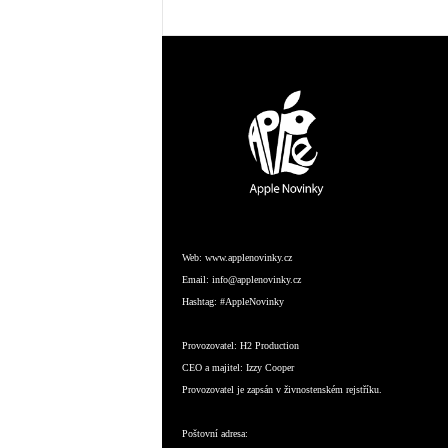
Web:
www.applenovinky.cz
Email:
info@applenovinky.cz
Hashtag:
#AppleNovinky
Provozovatel:
H2 Production
CEO a majitel:
Izzy Cooper
Provozovatel je zapsán v živnostenském rejstříku.
Poštovní adresa: