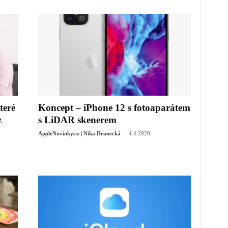
teré
Koncept – iPhone 12 s fotoaparátem
z
s LiDAR skenerem
-
AppleNovinky.cz | Nika Drunecká
4.4.2020