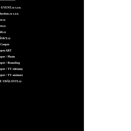
EVENT.cz s.r.o.
ction.cz s.r.o.
t.cz
er.cz
0.cz
SKY.cz
 Cooper
ooper.ART
oper / Photo
oper / Branding
oper / TV reklamy
oper / TV animace
E UDÁLOSTI.cz