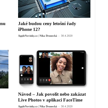
cnu
Jaké budou ceny letošní řady
iPhone 12?
-
AppleNovinky.cz | Nika Drunecká
30.4.2020
Návod – Jak povolit nebo zakázat
Live Photos v aplikaci FaceTime
-
AppleNovinky.cz | Nika Drunecká
30.4.2020