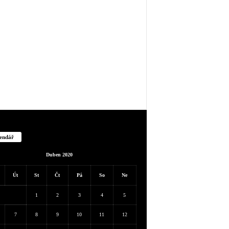
endář
Duben 2020
Út
St
Čt
Pá
So
Ne
1
2
3
4
5
7
8
9
10
11
12