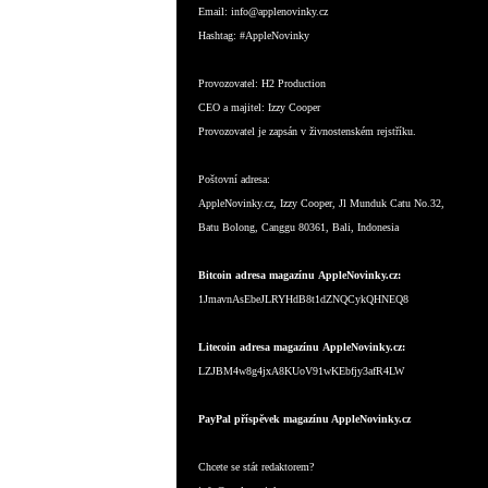
Email:
info@applenovinky.cz
Hashtag:
#AppleNovinky
Provozovatel:
H2 Production
CEO a majitel:
Izzy Cooper
Provozovatel je zapsán v živnostenském rejstříku.
Poštovní adresa:
AppleNovinky.cz, Izzy Cooper, Jl Munduk Catu No.32,
Batu Bolong, Canggu 80361, Bali, Indonesia
Bitcoin adresa magazínu AppleNovinky.cz:
1JmavnAsEbeJLRYHdB8t1dZNQCykQHNEQ8
Litecoin adresa magazínu AppleNovinky.cz:
LZJBM4w8g4jxA8KUoV91wKEbfjy3afR4LW
PayPal příspěvek magazínu AppleNovinky.cz
Chcete se stát redaktorem?