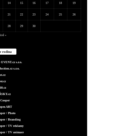
14
15
16
17
18
19
21
22
23
24
25
26
28
29
30
Kvě »
e rodina
EVENT.cz s.r.o.
ction.cz s.r.o.
t.cz
er.cz
0.cz
SKY.cz
 Cooper
ooper.ART
oper / Photo
oper / Branding
oper / TV reklamy
oper / TV animace