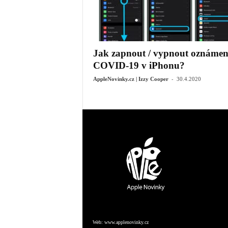
Jak zapnout / vypnout oznámen
COVID-19 v iPhonu?
-
AppleNovinky.cz | Izzy Cooper
30.4.2020
Web:
www.applenovinky.cz