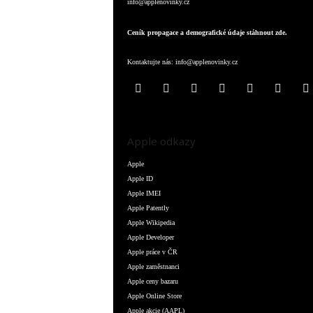
info@applenovinky.cz
Ceník propagace a demografické údaje stáhnout zde.
Kontaktujte nás:
info@applenovinky.cz
Apple odkazy
Apple
Apple ID
Apple IMEI
Apple Patently
Apple Wikipedia
Apple Developer
Apple práce v ČR
Apple zaměstnanci
Apple ceny bazaru
Apple Online Store
Apple akcie (AAPL)