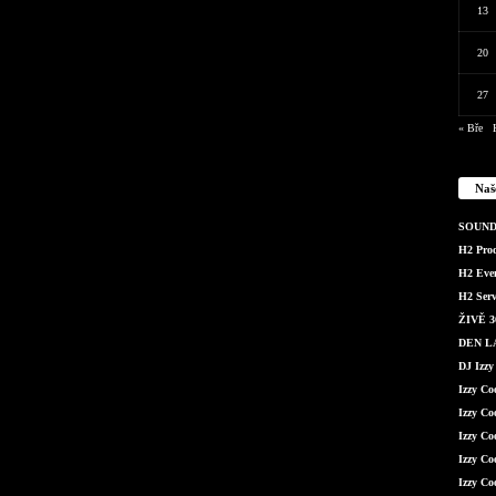
13
20
27
« Bře
Naš
SOUND 
H2 Produ
H2 Even
H2 Serv
ŽIVĚ 36
DEN LÁ
DJ Izzy
Izzy C
Izzy Co
Izzy Co
Izzy Co
Izzy Co