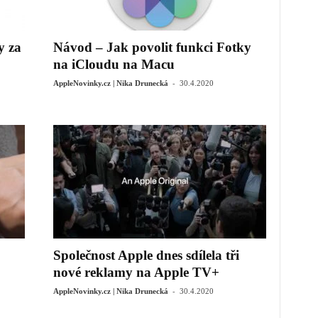
y za
Návod – Jak povolit funkci Fotky
na iCloudu na Macu
-
AppleNovinky.cz | Nika Drunecká
30.4.2020
Společnost Apple dnes sdílela tři
nové reklamy na Apple TV+
-
AppleNovinky.cz | Nika Drunecká
30.4.2020