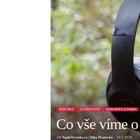
DOPLŇKY
ZAJÍMAVOSTI
KONCEPTY A ÚNIKY
Co vše víme o
Od
AppleNovinky.cz | Nika Drunecká
-
10.5.2020