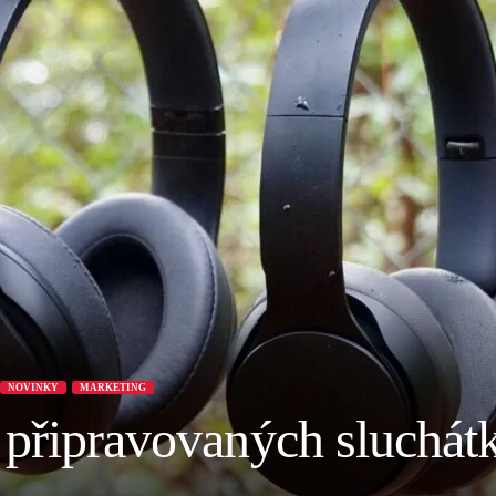
NOVINKY
MARKETING
 připravovaných sluchát