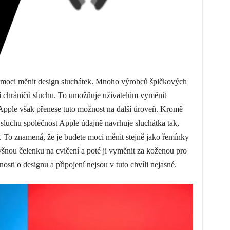
u moci měnit design sluchátek. Mnoho výrobců špičkových
í chráničů sluchu. To umožňuje uživatelům vyměnit
 Apple však přenese tuto možnost na další úroveň. Kromě
luchu společnost Apple údajně navrhuje sluchátka tak,
. To znamená, že je budete moci měnit stejně jako řemínky
nou čelenku na cvičení a poté ji vyměnit za koženou pro
osti o designu a připojení nejsou v tuto chvíli nejasné.