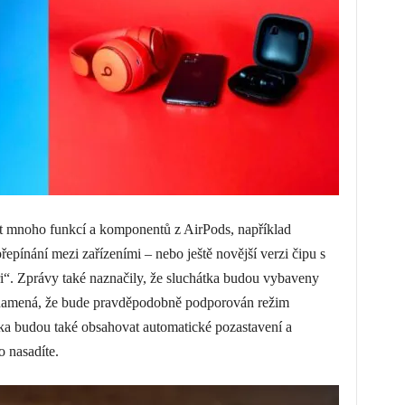
t mnoho funkcí a komponentů z AirPods, například
řepínání mezi zařízeními – nebo ještě novější verzi čipu s
i“. Zprávy také naznačily, že sluchátka budou vybaveny
 znamená, že bude pravděpodobně podporován režim
tka budou také obsahovat automatické pozastavení a
 nasadíte.