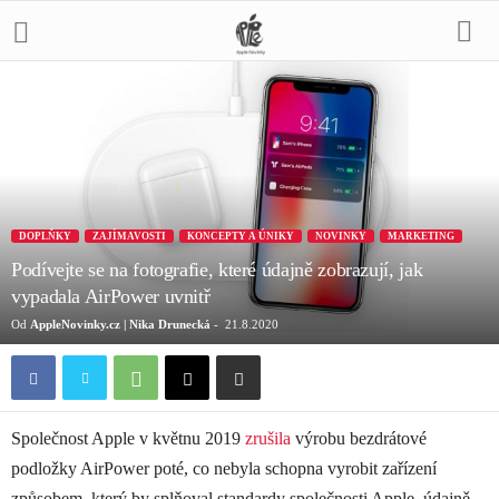
DOPLŇKY
ZAJÍMAVOSTI
KONCEPTY A ÚNIKY
NOVINKY
MARKETING
Podívejte se na fotografie, které údajně zobrazují, jak
vypadala AirPower uvnitř
Od
AppleNovinky.cz | Nika Drunecká
-
21.8.2020
Společnost Apple v květnu 2019
zrušila
výrobu bezdrátové
podložky AirPower poté, co nebyla schopna vyrobit zařízení
způsobem, který by splňoval standardy společnosti Apple, údajně