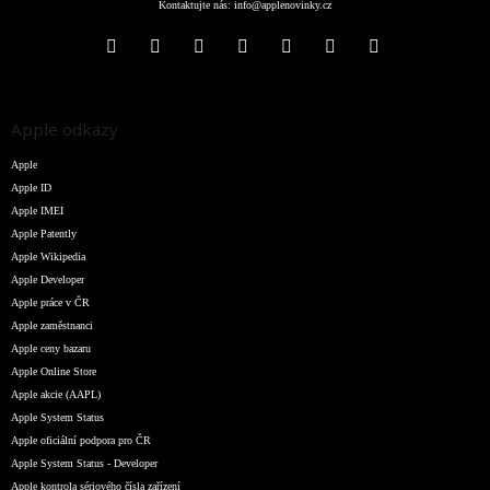
Kontaktujte nás:
info@applenovinky.cz
Apple odkazy
Apple
Apple ID
Apple IMEI
Apple Patently
Apple Wikipedia
Apple Developer
Apple práce v ČR
Apple zaměstnanci
Apple ceny bazaru
Apple Online Store
Apple akcie (AAPL)
Apple System Status
Apple oficiální podpora pro ČR
Apple System Status - Developer
Apple kontrola sériového čísla zařízení