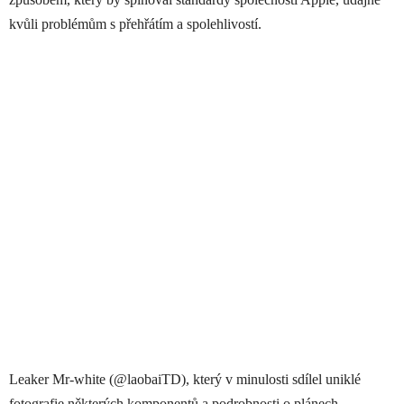
kvůli problémům s přehřátím a spolehlivostí.
Leaker Mr-white (@laobaiTD), který v minulosti sdílel uniklé
fotografie některých komponentů a podrobnosti o plánech