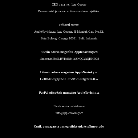
CEO a majitel:
Izzy Cooper
Provozovatel je zapsán v živnostenském rejstříku.
Poštovní adresa:
AppleNovinky.cz, Izzy Cooper, Jl Munduk Catu No.32,
Batu Bolong, Canggu 80361, Bali, Indonesia
Bitcoin adresa magazínu AppleNovinky.cz:
1JmavnAsEbeJLRYHdB8t1dZNQCykQHNEQ8
Litecoin adresa magazínu AppleNovinky.cz:
LZJBM4w8g4jxA8KUoV91wKEbfjy3afR4LW
PayPal příspěvek magazínu AppleNovinky.cz
Chcete se stát redaktorem?
info@applenovinky.cz
Ceník propagace a demografické údaje stáhnout zde.