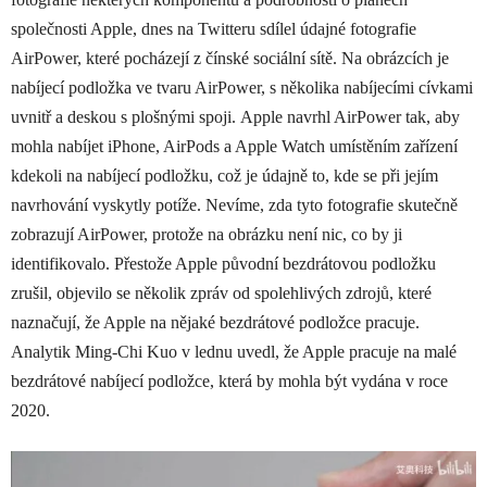
společnosti Apple, dnes na Twitteru sdílel údajné fotografie
AirPower, které pocházejí z čínské sociální sítě. Na obrázcích je
nabíjecí podložka ve tvaru AirPower, s několika nabíjecími cívkami
uvnitř a deskou s plošnými spoji. Apple navrhl ‌AirPower‌ tak, aby
mohla nabíjet iPhone, AirPods a Apple Watch umístěním zařízení
kdekoli na nabíjecí podložku, což je údajně to, kde se při jejím
navrhování ‌vyskytly potíže. Nevíme, zda tyto fotografie skutečně
zobrazují AirPower, protože na obrázku není nic, co by ji
identifikovalo. Přestože Apple původní bezdrátovou podložku
zrušil, objevilo se několik zpráv od spolehlivých zdrojů, které
naznačují, že Apple na nějaké bezdrátové podložce pracuje.
Analytik Ming-Chi Kuo v lednu uvedl, že Apple pracuje na malé
bezdrátové nabíjecí podložce, která by mohla být vydána v roce
2020.