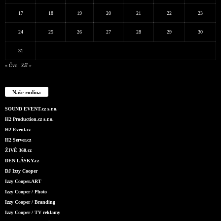
17
18
19
20
21
22
23
24
25
26
27
28
29
30
31
« Čvc
Zář »
Naše rodina
SOUND EVENT.cz s.r.o.
H2 Production.cz s.r.o.
H2 Event.cz
H2 Server.cz
ŽIVĚ 360.cz
DEN LÁSKY.cz
DJ Izzy Cooper
Izzy Cooper.ART
Izzy Cooper / Photo
Izzy Cooper / Branding
Izzy Cooper / TV reklamy