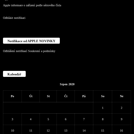
Apple informace o zařízení podle sériového čísla
Odhlásit notifikaci
Notifikace od APPLE NOVINKY
Odhlášení notifikací
Soukromí a podmínky
Kalendář
Srpen 2020
Po
Út
St
Čt
Pá
So
Ne
1
2
3
4
5
6
7
8
9
10
11
12
13
14
15
16