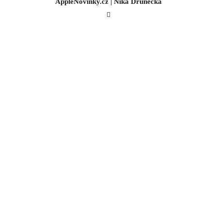
AppleNovinky.cz | Nika Drunecká