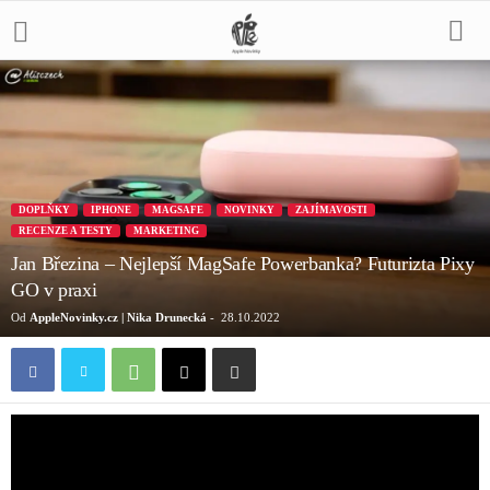
DOPLŇKY
IPHONE
MAGSAFE
NOVINKY
ZAJÍMAVOSTI
RECENZE A TESTY
MARKETING
Jan Březina – Nejlepší MagSafe Powerbanka? Futurizta Pixy
GO v praxi
Od
AppleNovinky.cz | Nika Drunecká
-
28.10.2022