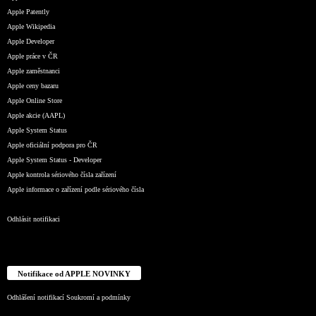
Apple Patently
Apple Wikipedia
Apple Developer
Apple práce v ČR
Apple zaměstnanci
Apple ceny bazaru
Apple Online Store
Apple akcie (AAPL)
Apple System Status
Apple oficiální podpora pro ČR
Apple System Status - Developer
Apple kontrola sériového čísla zařízení
Apple informace o zařízení podle sériového čísla
Odhlásit notifikaci
Notifikace od APPLE NOVINKY
Odhlášení notifikací
Soukromí a podmínky