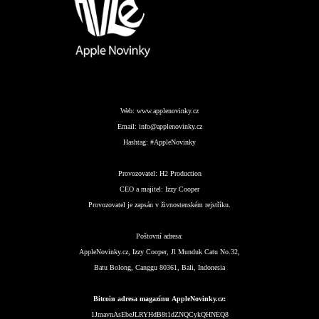
Web:
www.applenovinky.cz
Email:
info@applenovinky.cz
Hashtag:
#AppleNovinky
Provozovatel:
H2 Production
CEO a majitel:
Izzy Cooper
Provozovatel je zapsán v živnostenském rejstříku.
Poštovní adresa:
AppleNovinky.cz, Izzy Cooper, Jl Munduk Catu No.32,
Batu Bolong, Canggu 80361, Bali, Indonesia
Bitcoin adresa magazínu AppleNovinky.cz:
1JmavnAsEbeJLRYHdB8t1dZNQCykQHNEQ8