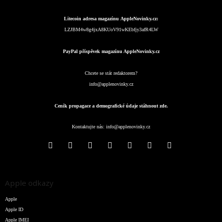
Litecoin adresa magazínu AppleNovinky.cz:
LZJBM4w8g4jxA8KUoV91wKEbfjy3afR4LW
PayPal příspěvek magazínu AppleNovinky.cz
Chcete se stát redaktorem?
info@applenovinky.cz
Ceník propagace a demografické údaje stáhnout zde.
Kontaktujte nás:
info@applenovinky.cz
Apple odkazy
Apple
Apple ID
Apple IMEI