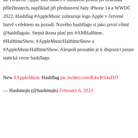
příležitostech, například při představení řady iPhone 14 a WWDC
2022. Hashflag #AppleMusic zobrazuje logo Apple v červené
barvě s efektem na pozadí. Nového hashflagu si jako první všiml
@hashflagsio. Stejná ikona platí pro #AMHalftime,
#HalftimeShow, #AppleMusicHalftimeShow a
#AppleMusicHalftimeShow. Alespoň prozatím je k dispozici pouze
statická verze hashflagu.
New
#AppleMusic
Hashflag
pic.twitter.com/R4wRS4aHfT
— Hashmojis (@hashmojis)
February 6, 2023