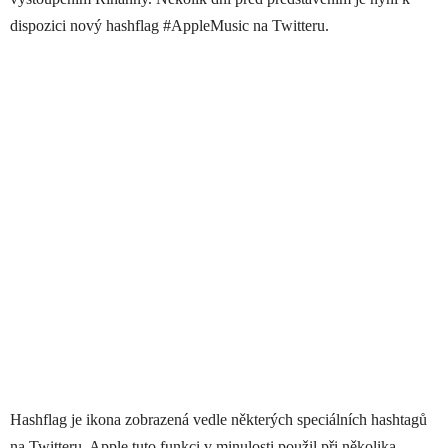
dispozici nový hashflag #AppleMusic na Twitteru.
Hashflag je ikona zobrazená vedle některých speciálních hashtagů
na Twitteru. Apple tuto funkci v minulosti použil při několika