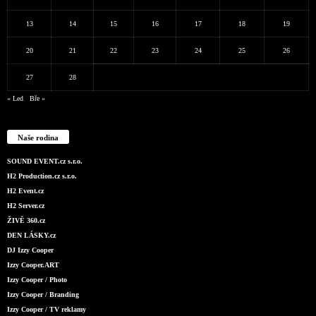
13
14
15
16
17
18
19
20
21
22
23
24
25
26
27
28
« Led
Bře »
Naše rodina
SOUND EVENT.cz s.r.o.
H2 Production.cz s.r.o.
H2 Event.cz
H2 Server.cz
ŽIVĚ 360.cz
DEN LÁSKY.cz
DJ Izzy Cooper
Izzy Cooper.ART
Izzy Cooper / Photo
Izzy Cooper / Branding
Izzy Cooper / TV reklamy