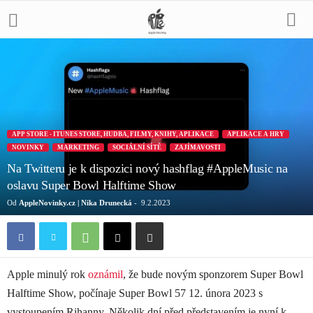
APP STORE - ITUNES STORE, HUDBA, FILMY, KNIHY, APLIKACE
APLIKACE A HRY
NOVINKY
MARKETING
SOCIÁLNÍ SÍTĚ
ZAJÍMAVOSTI
Na Twitteru je k dispozici nový hashflag #AppleMusic na
oslavu Super Bowl Halftime Show
Od
AppleNovinky.cz | Nika Drunecká
-
9.2.2023
Apple minulý rok
oznámil
, že bude novým sponzorem Super Bowl
Halftime Show, počínaje Super Bowl 57 12. února 2023 s
vystoupením Rihanny. Několik dní před představením je nyní k