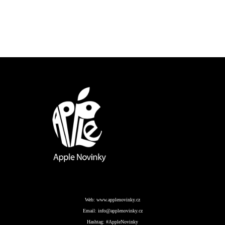
Web:
www.applenovinky.cz
Email:
info@applenovinky.cz
Hashtag:
#AppleNovinky