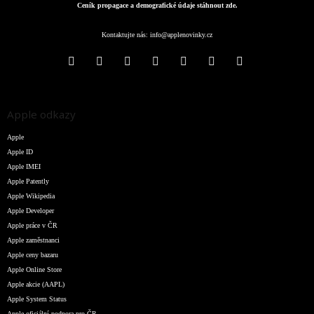
Ceník propagace a demografické údaje stáhnout zde.
Kontaktujte nás:
info@applenovinky.cz
Apple odkazy
Apple
Apple ID
Apple IMEI
Apple Patently
Apple Wikipedia
Apple Developer
Apple práce v ČR
Apple zaměstnanci
Apple ceny bazaru
Apple Online Store
Apple akcie (AAPL)
Apple System Status
Apple oficiální podpora pro ČR