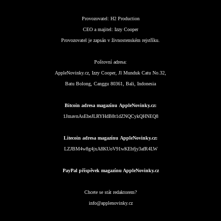
Provozovatel:
H2 Production
CEO a majitel:
Izzy Cooper
Provozovatel je zapsán v živnostenském rejstříku.
Poštovní adresa:
AppleNovinky.cz, Izzy Cooper, Jl Munduk Catu No.32,
Batu Bolong, Canggu 80361, Bali, Indonesia
Bitcoin adresa magazínu AppleNovinky.cz:
1JmavnAsEbeJLRYHdB8t1dZNQCykQHNEQ8
Litecoin adresa magazínu AppleNovinky.cz:
LZJBM4w8g4jxA8KUoV91wKEbfjy3afR4LW
PayPal příspěvek magazínu AppleNovinky.cz
Chcete se stát redaktorem?
info@applenovinky.cz