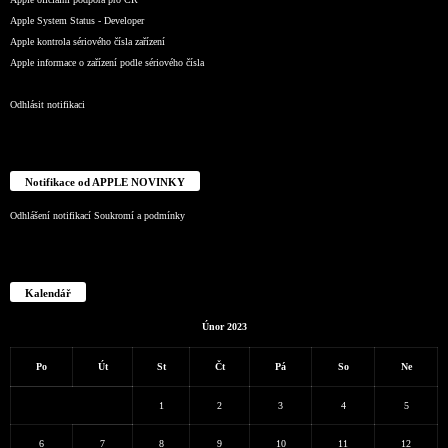
Apple System Status - Developer
Apple kontrola sériového čísla zařízení
Apple informace o zařízení podle sériového čísla
Odhlásit notifikaci
Notifikace od APPLE NOVINKY
Odhlášení notifikací
Soukromí a podmínky
Kalendář
Únor 2023
Po
Út
St
Čt
Pá
So
Ne
1
2
3
4
5
6
7
8
9
10
11
12