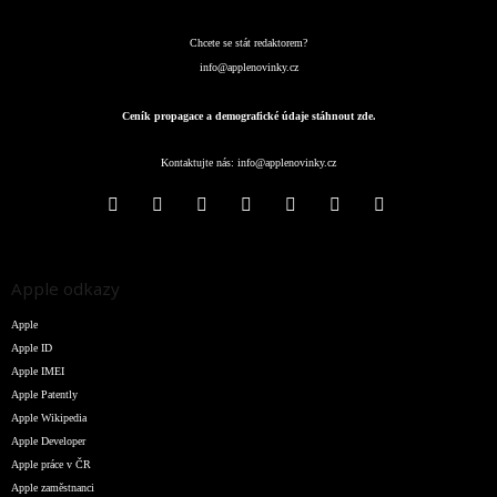
Chcete se stát redaktorem?
info@applenovinky.cz
Ceník propagace a demografické údaje stáhnout zde.
Kontaktujte nás:
info@applenovinky.cz
Apple odkazy
Apple
Apple ID
Apple IMEI
Apple Patently
Apple Wikipedia
Apple Developer
Apple práce v ČR
Apple zaměstnanci