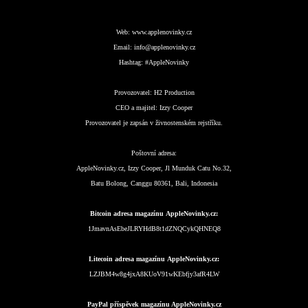
Web:
www.applenovinky.cz
Email:
info@applenovinky.cz
Hashtag:
#AppleNovinky
Provozovatel:
H2 Production
CEO a majitel:
Izzy Cooper
Provozovatel je zapsán v živnostenském rejstříku.
Poštovní adresa:
AppleNovinky.cz, Izzy Cooper, Jl Munduk Catu No.32,
Batu Bolong, Canggu 80361, Bali, Indonesia
Bitcoin adresa magazínu AppleNovinky.cz:
1JmavnAsEbeJLRYHdB8t1dZNQCykQHNEQ8
Litecoin adresa magazínu AppleNovinky.cz:
LZJBM4w8g4jxA8KUoV91wKEbfjy3afR4LW
PayPal příspěvek magazínu AppleNovinky.cz