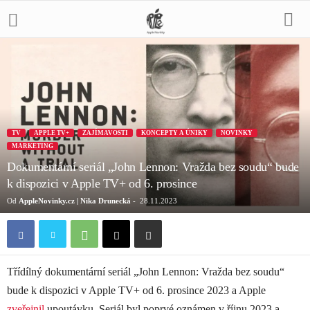
TV
APPLE TV+
ZAJÍMAVOSTI
KONCEPTY A ÚNIKY
NOVINKY
MARKETING
Dokumentární seriál „John Lennon: Vražda bez soudu“ bude
k dispozici v Apple TV+ od 6. prosince
Od
AppleNovinky.cz | Nika Drunecká
-
28.11.2023
Třídílný dokumentární seriál „John Lennon: Vražda bez soudu“
bude k dispozici v Apple TV+ od 6. prosince 2023 a Apple
zveřejnil
upoutávku. Seriál byl poprvé oznámen v říjnu 2023 a