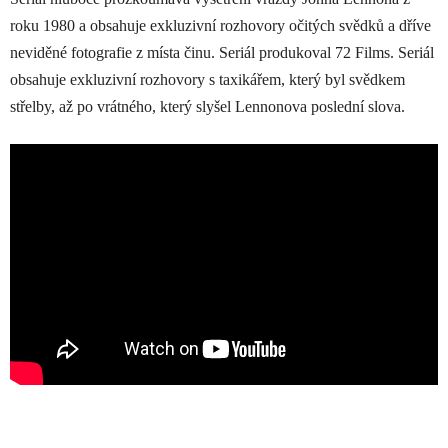
roku 1980 a obsahuje exkluzivní rozhovory očitých svědků a dříve
neviděné fotografie z místa činu. Seriál produkoval 72 Films. Seriál
obsahuje exkluzivní rozhovory s taxikářem, který byl svědkem
střelby, až po vrátného, který slyšel Lennonova poslední slova.