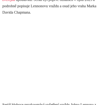
podrobně popisuje Lennonovu vraždu a osud jeho vraha Marka
Davida Chapmana.
Seriál hluboce prozkoumává vyšetření vraždy Johna Lennona z