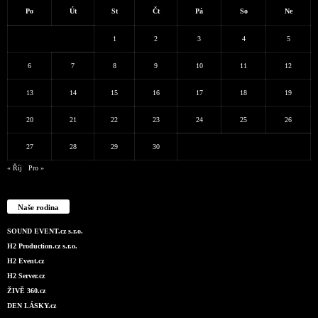
Po
Út
St
Čt
Pá
So
Ne
1
2
3
4
5
6
7
8
9
10
11
12
13
14
15
16
17
18
19
20
21
22
23
24
25
26
27
28
29
30
« Říj
Pro »
Naše rodina
SOUND EVENT.cz s.r.o.
H2 Production.cz s.r.o.
H2 Event.cz
H2 Server.cz
ŽIVĚ 360.cz
DEN LÁSKY.cz