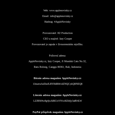
Web:
www.applenovinky.cz
Email:
info@applenovinky.cz
Hashtag:
#AppleNovinky
Provozovatel:
H2 Production
CEO a majitel:
Izzy Cooper
Provozovatel je zapsán v živnostenském rejstříku.
Poštovní adresa:
AppleNovinky.cz, Izzy Cooper, Jl Munduk Catu No.32,
Batu Bolong, Canggu 80361, Bali, Indonesia
Bitcoin adresa magazínu AppleNovinky.cz:
1JmavnAsEbeJLRYHdB8t1dZNQCykQHNEQ8
Litecoin adresa magazínu AppleNovinky.cz:
LZJBM4w8g4jxA8KUoV91wKEbfjy3afR4LW
PayPal příspěvek magazínu AppleNovinky.cz