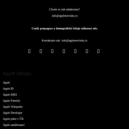
Chcete se stát redaktorem?
info@applenovinky.cz
Ceník propagace a demografické údaje stáhnout zde.
Kontaktujte nás:
info@applenovinky.cz
Apple odkazy
Apple
Apple ID
Apple IMEI
Apple Patently
Apple Wikipedia
Apple Developer
Apple práce v ČR
Apple zaměstnanci