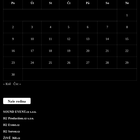
Po
Út
St
Čt
Pá
So
Ne
1
2
3
4
5
6
7
8
9
10
11
12
13
14
15
16
17
18
19
20
21
22
23
24
25
26
27
28
29
30
« Kvě
Čvc »
Naše rodina
SOUND EVENT.cz s.r.o.
H2 Production.cz s.r.o.
H2 Event.cz
H2 Server.cz
ŽIVĚ 360.cz