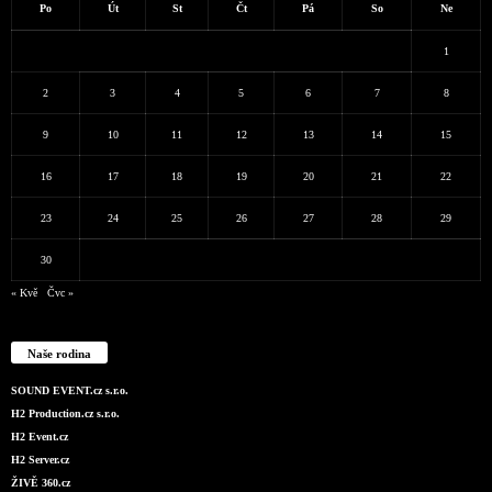
Po
Út
St
Čt
Pá
So
Ne
1
2
3
4
5
6
7
8
9
10
11
12
13
14
15
16
17
18
19
20
21
22
23
24
25
26
27
28
29
30
« Kvě
Čvc »
Naše rodina
SOUND EVENT.cz s.r.o.
H2 Production.cz s.r.o.
H2 Event.cz
H2 Server.cz
ŽIVĚ 360.cz