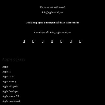
Chcete se stát redaktorem?
info@applenovinky.cz
Ceník propagace a demografické údaje stáhnout zde.
Kontaktujte nás:
info@applenovinky.cz
Apple odkazy
Apple
Apple ID
Apple IMEI
Apple Patently
Apple Wikipedia
Apple Developer
Apple práce v ČR
Apple zaměstnanci