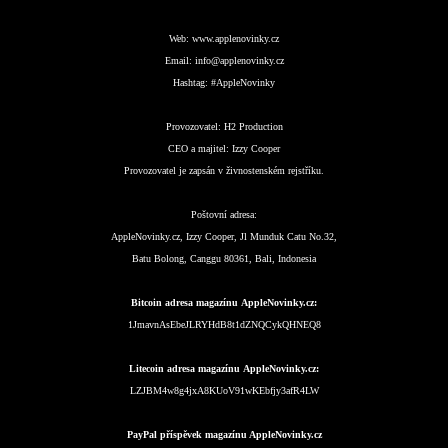
Web:
www.applenovinky.cz
Email:
info@applenovinky.cz
Hashtag:
#AppleNovinky
Provozovatel:
H2 Production
CEO a majitel:
Izzy Cooper
Provozovatel je zapsán v živnostenském rejstříku.
Poštovní adresa:
AppleNovinky.cz, Izzy Cooper, Jl Munduk Catu No.32,
Batu Bolong, Canggu 80361, Bali, Indonesia
Bitcoin adresa magazínu AppleNovinky.cz:
1JmavnAsEbeJLRYHdB8t1dZNQCykQHNEQ8
Litecoin adresa magazínu AppleNovinky.cz:
LZJBM4w8g4jxA8KUoV91wKEbfjy3afR4LW
PayPal příspěvek magazínu AppleNovinky.cz