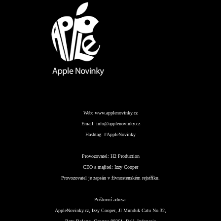
Web:
www.applenovinky.cz
Email:
info@applenovinky.cz
Hashtag:
#AppleNovinky
Provozovatel:
H2 Production
CEO a majitel:
Izzy Cooper
Provozovatel je zapsán v živnostenském rejstříku.
Poštovní adresa:
AppleNovinky.cz, Izzy Cooper, Jl Munduk Catu No.32,