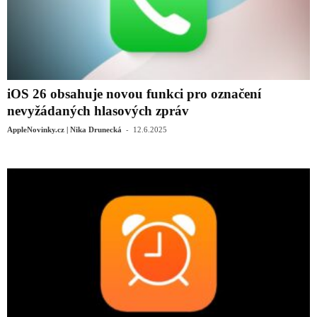
iOS 26 obsahuje novou funkci pro označení
nevyžádaných hlasových zpráv
-
AppleNovinky.cz | Nika Drunecká
12.6.2025