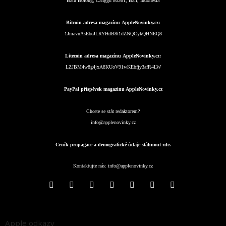
Batu Bolong, Canggu 80361, Bali, Indonesia
Bitcoin adresa magazínu AppleNovinky.cz:
1JmavnAsEbeJLRYHdB8t1dZNQCykQHNEQ8
Litecoin adresa magazínu AppleNovinky.cz:
LZJBM4w8g4jxA8KUoV91wKEbfjy3afR4LW
PayPal příspěvek magazínu AppleNovinky.cz
Chcete se stát redaktorem?
info@applenovinky.cz
Ceník propagace a demografické údaje stáhnout zde.
Kontaktujte nás:
info@applenovinky.cz
Apple odkazy