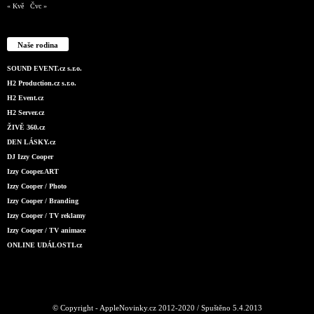
« Kvě
Čvc »
Naše rodina
SOUND EVENT.cz s.r.o.
H2 Production.cz s.r.o.
H2 Event.cz
H2 Server.cz
ŽIVĚ 360.cz
DEN LÁSKY.cz
DJ Izzy Cooper
Izzy Cooper.ART
Izzy Cooper / Photo
Izzy Cooper / Branding
Izzy Cooper / TV reklamy
Izzy Cooper / TV animace
ONLINE UDÁLOSTI.cz
© Copyright - AppleNovinky.cz 2012-2020 / Spuštěno 5.4.2013