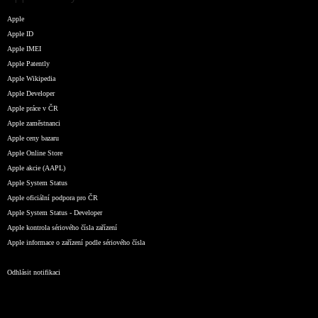
Apple
Apple ID
Apple IMEI
Apple Patently
Apple Wikipedia
Apple Developer
Apple práce v ČR
Apple zaměstnanci
Apple ceny bazaru
Apple Online Store
Apple akcie (AAPL)
Apple System Status
Apple oficiální podpora pro ČR
Apple System Status - Developer
Apple kontrola sériového čísla zařízení
Apple informace o zařízení podle sériového čísla
Odhlásit notifikaci