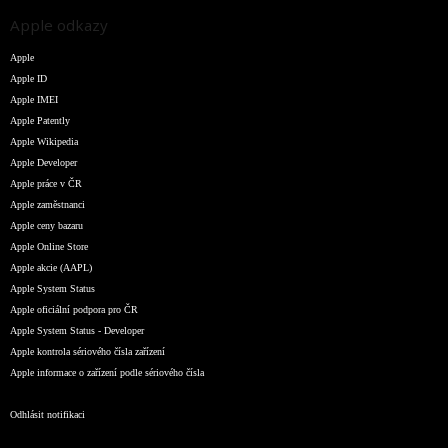
Apple odkazy
Apple
Apple ID
Apple IMEI
Apple Patently
Apple Wikipedia
Apple Developer
Apple práce v ČR
Apple zaměstnanci
Apple ceny bazaru
Apple Online Store
Apple akcie (AAPL)
Apple System Status
Apple oficiální podpora pro ČR
Apple System Status - Developer
Apple kontrola sériového čísla zařízení
Apple informace o zařízení podle sériového čísla
Odhlásit notifikaci