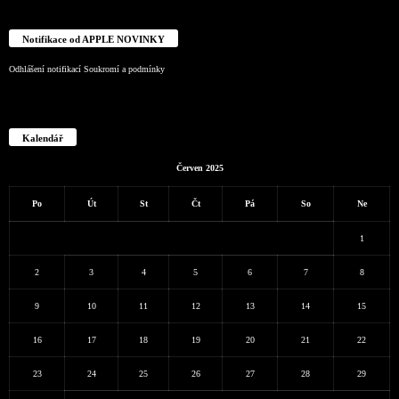
Notifikace od APPLE NOVINKY
Odhlášení notifikací
Soukromí a podmínky
Kalendář
Červen 2025
Po
Út
St
Čt
Pá
So
Ne
1
2
3
4
5
6
7
8
9
10
11
12
13
14
15
16
17
18
19
20
21
22
23
24
25
26
27
28
29