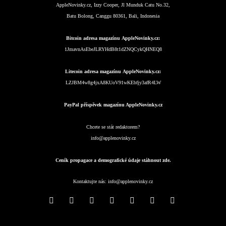
AppleNovinky.cz, Izzy Cooper, Jl Munduk Catu No.32,
Batu Bolong, Canggu 80361, Bali, Indonesia
Bitcoin adresa magazínu AppleNovinky.cz:
1JmavnAsEbeJLRYHdB8t1dZNQCykQHNEQ8
Litecoin adresa magazínu AppleNovinky.cz:
LZJBM4w8g4jxA8KUoV91wKEbfjy3afR4LW
PayPal příspěvek magazínu AppleNovinky.cz
Chcete se stát redaktorem?
info@applenovinky.cz
Ceník propagace a demografické údaje stáhnout zde.
Kontaktujte nás:
info@applenovinky.cz