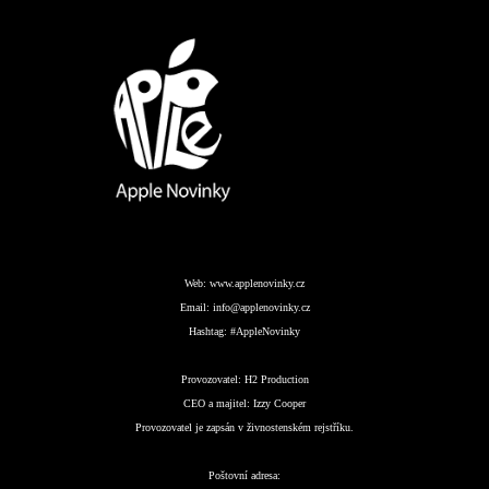
Web:
www.applenovinky.cz
Email:
info@applenovinky.cz
Hashtag:
#AppleNovinky
Provozovatel:
H2 Production
CEO a majitel:
Izzy Cooper
Provozovatel je zapsán v živnostenském rejstříku.
Poštovní adresa: