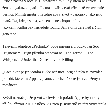
Příběh začíná v roce 1911 s narozením Sluny, která se zapletají s
ženatou yakuzou, padá těhotná a tváří v tvář zřícenině ve své malé
vesnici.
Ministr města jí nabídne nový život v Japonsku jako jeho
manželka, kde je sama, ztracená a neschopná mluvit
jazykem.
Kniha pak následuje rodinu Sunja osm desetiletí a čtyři
generace.
Televizní adaptace „Pachinko“ bude napsán a produkován Soo
Hughemem. Hugh předtím pracoval na „The Terror“, „The
Whispers“, „Under the Dome“ a „The Killing“.
„Pachinko“ je jen jedním z
více než tuctu originálních televizních
pořadů, které
má Apple v plánu, z nichž některé jsou založeny na
románech.
Zvěsti naznačují, že první z televizních pořadů Apple by mohly
přijít
v březnu 2019
, a několik z nich je skutečně ve fázi vytváření a