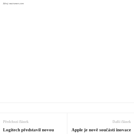
Zdroj: macrumors.com
Předchozí článek
Další článek
Logitech představil novou
Apple je nově součástí inovace