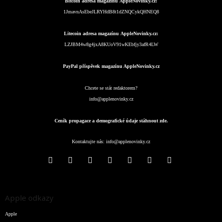
Bitcoin adresa magazínu AppleNovinky.cz:
1JmavnAsEbeJLRYHdB8t1dZNQCykQHNEQ8
Litecoin adresa magazínu AppleNovinky.cz:
LZJBM4w8g4jxA8KUoV91wKEbfjy3afR4LW
PayPal příspěvek magazínu AppleNovinky.cz
Chcete se stát redaktorem?
info@applenovinky.cz
Ceník propagace a demografické údaje stáhnout zde.
Kontaktujte nás:
info@applenovinky.cz
Apple odkazy
Apple