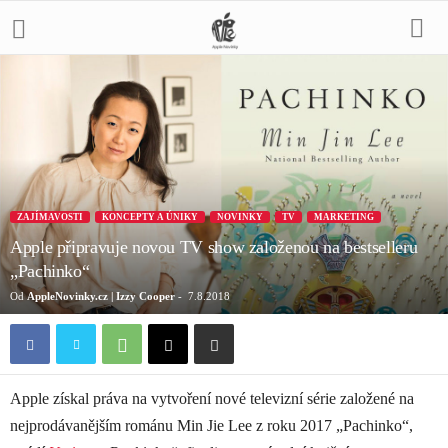
ZAJÍMAVOSTI
KONCEPTY A ÚNIKY
NOVINKY
TV
MARKETING
Apple připravuje novou TV show založenou na bestselleru
„Pachinko“
Od
AppleNovinky.cz | Izzy Cooper
-
7.8.2018
Apple získal práva na vytvoření nové televizní série založené na
nejprodávanějším románu Min Jie Lee z roku 2017 „Pachinko“,