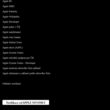
Apple ID
Apple IMEI
Apple Patently
Apple Wikipedia
Apple Developer
Apple práce v ČR
Apple zaměstnanci
Apple ceny bazaru
Apple Online Store
Apple akcie (AAPL)
Apple System Status
Apple oficiální podpora pro ČR
Apple System Status - Developer
Apple kontrola sériového čísla zařízení
Apple informace o zařízení podle sériového čísla
Odhlásit notifikaci
Notifikace od APPLE NOVINKY