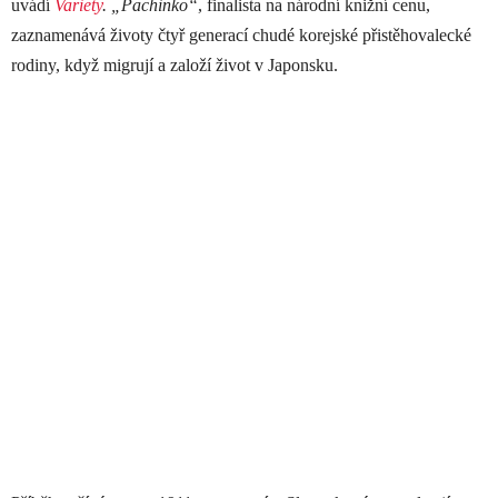
uvádí
Variety
. „Pachinko“
, finalista na národní knižní cenu,
zaznamenává životy čtyř generací chudé korejské přistěhovalecké
rodiny, když migrují a založí život v Japonsku.