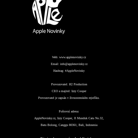
Web:
www.applenovinky.cz
Email:
info@applenovinky.cz
Hashtag:
#AppleNovinky
Provozovatel:
H2 Production
CEO a majitel:
Izzy Cooper
Provozovatel je zapsán v živnostenském rejstříku.
Poštovní adresa:
AppleNovinky.cz, Izzy Cooper, Jl Munduk Catu No.32,
Batu Bolong, Canggu 80361, Bali, Indonesia