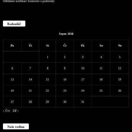
Odhlášení notifikací
Soukromí a podmínky
Kalendář
Srpen 2018
Po
Út
St
Čt
Pá
So
Ne
1
2
3
4
5
6
7
8
9
10
11
12
13
14
15
16
17
18
19
20
21
22
23
24
25
26
27
28
29
30
31
« Čvc
Zář »
Naše rodina