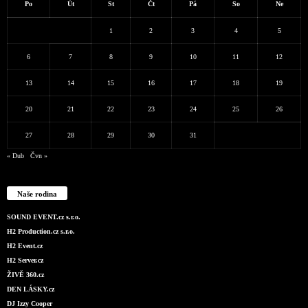
Po
Út
St
Čt
Pá
So
Ne
1
2
3
4
5
6
7
8
9
10
11
12
13
14
15
16
17
18
19
20
21
22
23
24
25
26
27
28
29
30
31
« Dub
Čvn »
Naše rodina
SOUND EVENT.cz s.r.o.
H2 Production.cz s.r.o.
H2 Event.cz
H2 Server.cz
ŽIVĚ 360.cz
DEN LÁSKY.cz
DJ Izzy Cooper