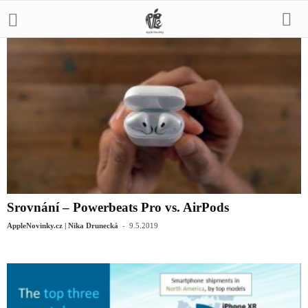
Srovnání – Powerbeats Pro vs. AirPods
-
AppleNovinky.cz | Nika Drunecká
9.5.2019