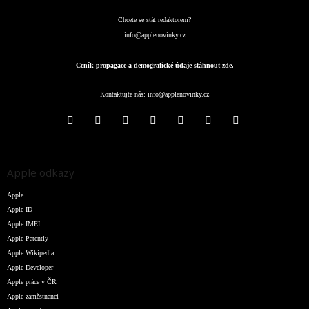
Chcete se stát redaktorem?
info@applenovinky.cz
Ceník propagace a demografické údaje stáhnout zde.
Kontaktujte nás:
info@applenovinky.cz
Apple odkazy
Apple
Apple ID
Apple IMEI
Apple Patently
Apple Wikipedia
Apple Developer
Apple práce v ČR
Apple zaměstnanci