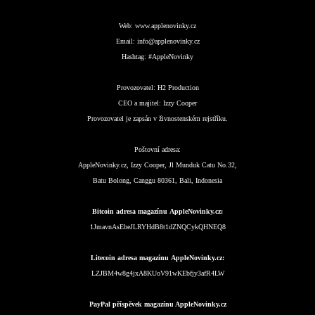
Web:
www.applenovinky.cz
Email:
info@applenovinky.cz
Hashtag:
#AppleNovinky
Provozovatel:
H2 Production
CEO a majitel:
Izzy Cooper
Provozovatel je zapsán v živnostenském rejstříku.
Poštovní adresa:
AppleNovinky.cz, Izzy Cooper, Jl Munduk Catu No.32,
Batu Bolong, Canggu 80361, Bali, Indonesia
Bitcoin adresa magazínu AppleNovinky.cz:
1JmavnAsEbeJLRYHdB8t1dZNQCykQHNEQ8
Litecoin adresa magazínu AppleNovinky.cz:
LZJBM4w8g4jxA8KUoV91wKEbfjy3afR4LW
PayPal příspěvek magazínu AppleNovinky.cz