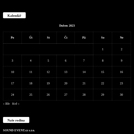
Kalendář
Duben 2023
Po
Út
St
Čt
Pá
So
Ne
1
2
3
4
5
6
7
8
9
10
11
12
13
14
15
16
17
18
19
20
21
22
23
24
25
26
27
28
29
30
« Bře
Kvě »
Naše rodina
SOUND EVENT.cz s.r.o.