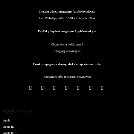
Litecoin adresa magazínu AppleNovinky.cz:
LZJBM4w8g4jxA8KUoV91wKEbfjy3afR4LW
PayPal příspěvek magazínu AppleNovinky.cz
Chcete se stát redaktorem?
info@applenovinky.cz
Ceník propagace a demografické údaje stáhnout zde.
Kontaktujte nás:
info@applenovinky.cz
Apple odkazy
Apple
Apple ID
Apple IMEI