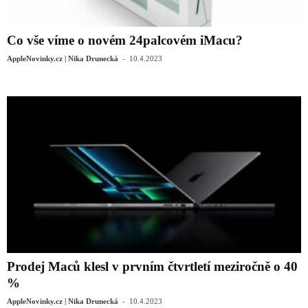
Co vše víme o novém 24palcovém ‌iMacu?
-
AppleNovinky.cz | Nika Drunecká
10.4.2023
Prodej Maců klesl v prvním čtvrtletí meziročně o 40
%
-
AppleNovinky.cz | Nika Drunecká
10.4.2023