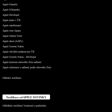
Apple Patently
Apple Wikipedia
Apple Developer
Apple práce v ČR
Apple zaměstnanci
Apple ceny bazaru
Apple Online Store
Apple akcie (AAPL)
Apple System Status
Apple oficiální podpora pro ČR
Apple System Status - Developer
Apple kontrola sériového čísla zařízení
Apple informace o zařízení podle sériového čísla
Odhlásit notifikaci
Notifikace od APPLE NOVINKY
Odhlášení notifikací
Soukromí a podmínky