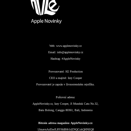
Web:
www.applenovinky.cz
Email:
info@applenovinky.cz
Hashtag:
#AppleNovinky
Provozovatel:
H2 Production
CEO a majitel:
Izzy Cooper
Provozovatel je zapsán v živnostenském rejstříku.
Poštovní adresa:
AppleNovinky.cz, Izzy Cooper, Jl Munduk Catu No.32,
Batu Bolong, Canggu 80361, Bali, Indonesia
Bitcoin adresa magazínu AppleNovinky.cz:
1JmavnAsEbeJLRYHdB8t1dZNQCykQHNEQ8