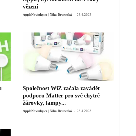
vězení
-
AppleNovinky.cz | Nika Drunecká
28.4.2023
u
Společnost WiZ začala zavádět
podporu Matter pro své chytré
žárovky, lampy...
-
AppleNovinky.cz | Nika Drunecká
28.4.2023