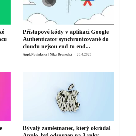
ké
Přístupové kódy v aplikaci Google
acu
Authenticator synchronizované do
cloudu nejsou end-to-end...
-
AppleNovinky.cz | Nika Drunecká
28.4.2023
e
Bývalý zaměstnanec, který okrádal
Apple, byl odsouzen na 3 roky