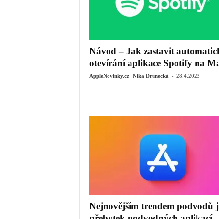
Návod – Jak zastavit automatic
otevírání aplikace Spotify na M
-
AppleNovinky.cz | Nika Drunecká
28.4.2023
Nejnovějším trendem podvodů j
přebytek podvodných aplikací