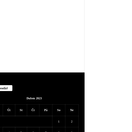
endář
Duben 2023
Út
St
Čt
Pá
So
Ne
1
2