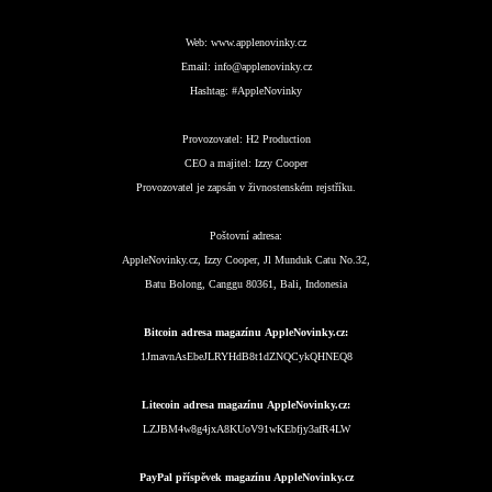
Web:
www.applenovinky.cz
Email:
info@applenovinky.cz
Hashtag:
#AppleNovinky
Provozovatel:
H2 Production
CEO a majitel:
Izzy Cooper
Provozovatel je zapsán v živnostenském rejstříku.
Poštovní adresa:
AppleNovinky.cz, Izzy Cooper, Jl Munduk Catu No.32,
Batu Bolong, Canggu 80361, Bali, Indonesia
Bitcoin adresa magazínu AppleNovinky.cz:
1JmavnAsEbeJLRYHdB8t1dZNQCykQHNEQ8
Litecoin adresa magazínu AppleNovinky.cz:
LZJBM4w8g4jxA8KUoV91wKEbfjy3afR4LW
PayPal příspěvek magazínu AppleNovinky.cz