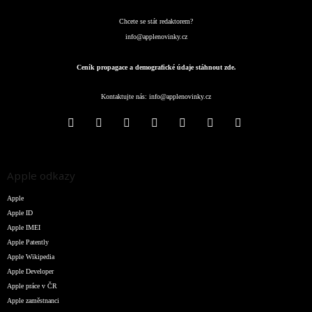
Chcete se stát redaktorem?
info@applenovinky.cz
Ceník propagace a demografické údaje stáhnout zde.
Kontaktujte nás:
info@applenovinky.cz
Apple odkazy
Apple
Apple ID
Apple IMEI
Apple Patently
Apple Wikipedia
Apple Developer
Apple práce v ČR
Apple zaměstnanci