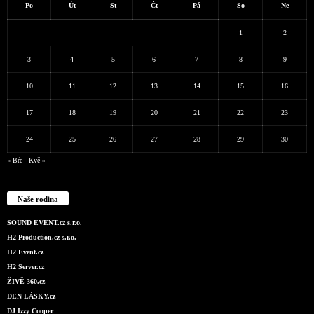
Po
Út
St
Čt
Pá
So
Ne
1
2
3
4
5
6
7
8
9
10
11
12
13
14
15
16
17
18
19
20
21
22
23
24
25
26
27
28
29
30
« Bře
Kvě »
Naše rodina
SOUND EVENT.cz s.r.o.
H2 Production.cz s.r.o.
H2 Event.cz
H2 Server.cz
ŽIVĚ 360.cz
DEN LÁSKY.cz
DJ Izzy Cooper