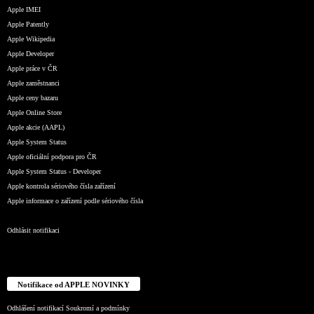
Apple IMEI
Apple Patently
Apple Wikipedia
Apple Developer
Apple práce v ČR
Apple zaměstnanci
Apple ceny bazaru
Apple Online Store
Apple akcie (AAPL)
Apple System Status
Apple oficiální podpora pro ČR
Apple System Status - Developer
Apple kontrola sériového čísla zařízení
Apple informace o zařízení podle sériového čísla
Odhlásit notifikaci
Notifikace od APPLE NOVINKY
Odhlášení notifikací
Soukromí a podmínky