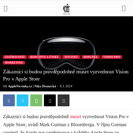
ZAJÍMAVOSTI
KONCEPTY A ÚNIKY
NOVINKY
DOPLŇKY
VISION PRO
MARKETING
Zákazníci si budou pravděpodobně muset vyzvednout Vision
Pro v Apple Store
Od
AppleNovinky.cz | Nika Drunecká
-
8.1.2024
Zákazníci si budou pravděpodobně
muset
vyzvednout Vision Pro v
Apple Store, uvádí Mark Gurman z Bloombergu. V říjnu Gurman
oznámil, že Apple zve zaměstnance z každého ‌Apple Store‌ ve