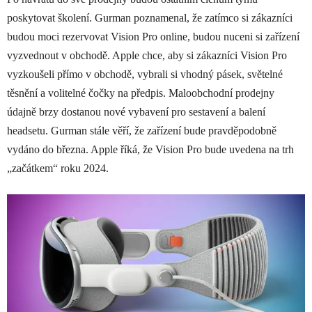
poskytovat školení. Gurman poznamenal, že zatímco si zákazníci
budou moci rezervovat Vision Pro online, budou nuceni si zařízení
vyzvednout v obchodě. Apple chce, aby si zákazníci Vision Pro
vyzkoušeli přímo v obchodě, vybrali si vhodný pásek, světelné
těsnění a volitelné čočky na předpis. Maloobchodní prodejny
údajně brzy dostanou nové vybavení pro sestavení a balení
headsetu. Gurman stále věří, že zařízení bude pravděpodobně
vydáno do března. Apple říká, že Vision Pro bude uvedena na trh
„začátkem“ roku 2024.