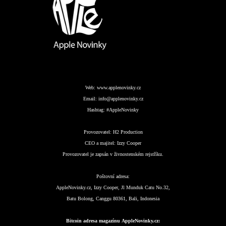
Web:
www.applenovinky.cz
Email:
info@applenovinky.cz
Hashtag:
#AppleNovinky
Provozovatel:
H2 Production
CEO a majitel:
Izzy Cooper
Provozovatel je zapsán v živnostenském rejstříku.
Poštovní adresa:
AppleNovinky.cz, Izzy Cooper, Jl Munduk Catu No.32,
Batu Bolong, Canggu 80361, Bali, Indonesia
Bitcoin adresa magazínu AppleNovinky.cz: