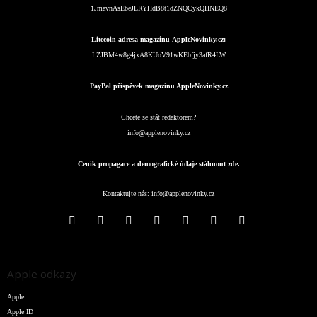
1JmavnAsEbeJLRYHdB8t1dZNQCykQHNEQ8
Litecoin adresa magazínu AppleNovinky.cz:
LZJBM4w8g4jxA8KUoV91wKEbfjy3afR4LW
PayPal příspěvek magazínu AppleNovinky.cz
Chcete se stát redaktorem?
info@applenovinky.cz
Ceník propagace a demografické údaje stáhnout zde.
Kontaktujte nás:
info@applenovinky.cz
Apple odkazy
Apple
Apple ID