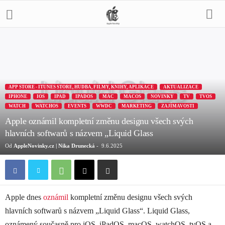
APP STORE - ITUNES STORE, HUDBA, FILMY, KNIHY, APLIKACE
AKTUALIZACE
IPHONE
IOS
IPAD
IPADOS
MAC
MACOS
NOVINKY
TV
TVOS
WATCH
WATCHOS
EVENTS
WWDC
MARKETING
ZAJÍMAVOSTI
Apple oznámil kompletní změnu designu všech svých
hlavních softwarů s názvem „Liquid Glass
Od
AppleNovinky.cz | Nika Drunecká
-
9.6.2025
Apple dnes
oznámil
kompletní změnu designu všech svých
hlavních softwarů s názvem „Liquid Glass“. Liquid Glass,
oznámený současně pro iOS, iPadOS, macOS, watchOS, tvOS a