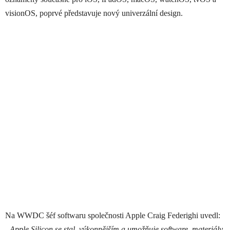
visionOS, poprvé představuje nový univerzální design.
Na WWDC šéf softwaru společnosti Apple Craig Federighi uvedl:
„Apple Silicon se stal výkonnějším a umožňuje software, materiály