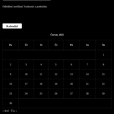
Odhlášení notifikací
Soukromí a podmínky
Kalendář
Červen 2025
Po
Út
St
Čt
Pá
So
Ne
1
2
3
4
5
6
7
8
9
10
11
12
13
14
15
16
17
18
19
20
21
22
23
24
25
26
27
28
29
30
« Kvě
Čvc »