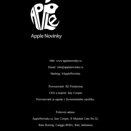
Web:
www.applenovinky.cz
Email:
info@applenovinky.cz
Hashtag:
#AppleNovinky
Provozovatel:
H2 Production
CEO a majitel:
Izzy Cooper
Provozovatel je zapsán v živnostenském rejstříku.
Poštovní adresa:
AppleNovinky.cz, Izzy Cooper, Jl Munduk Catu No.32,
Batu Bolong, Canggu 80361, Bali, Indonesia