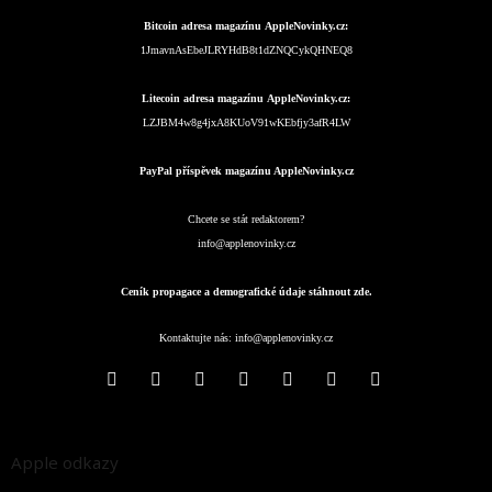
Bitcoin adresa magazínu AppleNovinky.cz:
1JmavnAsEbeJLRYHdB8t1dZNQCykQHNEQ8
Litecoin adresa magazínu AppleNovinky.cz:
LZJBM4w8g4jxA8KUoV91wKEbfjy3afR4LW
PayPal příspěvek magazínu AppleNovinky.cz
Chcete se stát redaktorem?
info@applenovinky.cz
Ceník propagace a demografické údaje stáhnout zde.
Kontaktujte nás:
info@applenovinky.cz
Apple odkazy