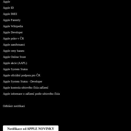
Apple
Apple ID
Apple IMEI
Apple Patently
Apple Wikipedia
Apple Developer
Apple práce v ČR
Apple zaměstnanci
Apple ceny bazaru
Apple Online Store
Apple akcie (AAPL)
Apple System Status
Apple oficiální podpora pro ČR
Apple System Status - Developer
Apple kontrola sériového čísla zařízení
Apple informace o zařízení podle sériového čísla
Odhlásit notifikaci
Notifikace od APPLE NOVINKY