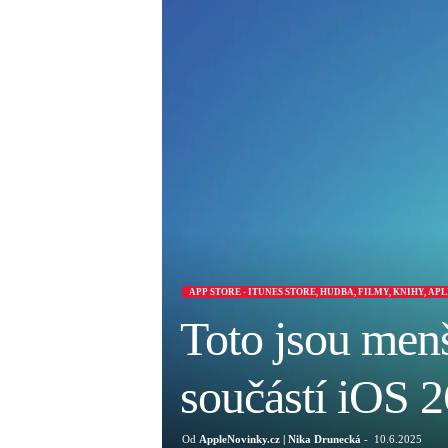
APP STORE - ITUNES STORE, HUDBA, FILMY, KNIHY, AP
Toto jsou menš
součástí iOS 2
Od
AppleNovinky.cz | Nika Drunecká
-
10.6.2025