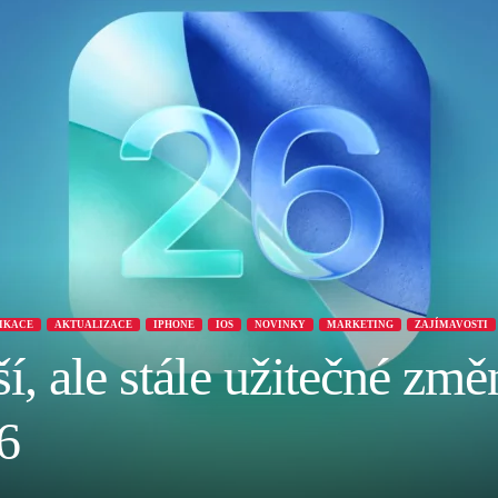
LIKACE
AKTUALIZACE
IPHONE
IOS
NOVINKY
MARKETING
ZAJÍMAVOSTI
í, ale stále užitečné změn
6