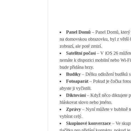
Panel Domů
– Panel Domů, který 
na domovskou obrazovku, byl z větší čá
zobrazí, ale poté zmizí.
Satelitní počasí
– V iOS 26 můžete d
nemáte k dispozici mobilní nebo Wi-Fi s
bude přidána brzy.
Budíky
– Délku odložení budíků si
Fotoaparát
– Pokud je čočka fotoa
abyste ji vyčistili.
Diktování
– Když něco diktujete p
hláskovat slovo nebo jméno.
Zprávy
– Nyní můžete v bublině te
vybírat celý.
Skupinové konverzace
– Ve skupi
tlačítko pro přidání kontaktu, pokud 