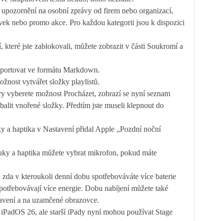
upozornění na osobní zprávy od firem nebo organizací,
ávek nebo promo akce. Pro každou kategorii jsou k dispozici
, které jste zablokovali, můžete zobrazit v části Soukromí a
portovat ve formátu Markdown.
nost vytvářet složky playlistů.
y vyberete možnost Procházet, zobrazí se nyní seznam
balit vnořené složky. Předtím jste museli klepnout do
y a haptika v Nastavení přidal Apple „Pozdní noční
ky a haptika můžete vybrat mikrofon, pokud máte
da v kteroukoli denní dobu spotřebováváte více baterie
spotřebovávají více energie. Dobu nabíjení můžete také
stavení a na uzamčené obrazovce.
iPadOS 26, ale starší iPady nyní mohou používat Stage