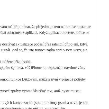
vám má připomínat, že přejetím prstem nahoru se dostanete
sti odstraněn z aplikací. Když aplikaci otevřete, krátce se
ostávat aktualizace počasí přes satelitní připojení, když
ignál. Zdá se, že tato funkce zatím není v beta verzi, ale
 můžete přizpůsobit.
parátu špinavá, váš iPhone to rozpozná a navrhne vám,
omocí funkce Diktování, můžete nyní v případě potřeby
xtové zprávy vybrat částečný text, aniž byste museli
nových konverzacích jsou indikátory psaní a navíc je zde
je ve skupinovém textu někdo, koho neznáte.