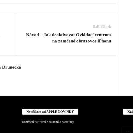
Další článek
Návod – Jak deaktivovat Ovládací centrum
na zamčené obrazovce iPhonu
a Drunecká
Notifikace od APPLE NOVINKY
Kal
Odhlášení notifikací
Soukromí a podmínky