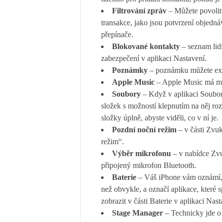
Filtrování zpráv
– Můžete povolit 
transakce, jako jsou potvrzení objedn
přepínače.
Blokované kontakty
– seznam lidí
zabezpečení v aplikaci Nastavení.
Poznámky
– poznámku můžete ex
Apple Music
– Apple Music má mož
Soubory
– Když v aplikaci Soubor
složek s možností klepnutím na něj roz
složky úplně, abyste viděli, co v ní je.
Pozdní noční režim
– v části Zvuk
režim“.
Výběr mikrofonu
– v nabídce Zvu
připojený mikrofon Bluetooth.
Baterie
– Váš iPhone vám oznámí, z
než obvykle, a označí aplikace, které 
zobrazit v části Baterie v aplikaci Na
Stage Manager
– Technicky jde o 