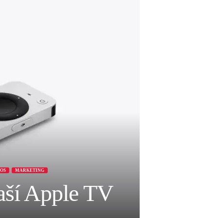
OS
MARKETING
vaší Apple TV