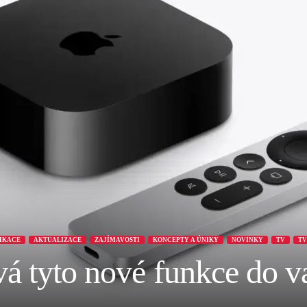
LIKACE
AKTUALIZACE
ZAJÍMAVOSTI
KONCEPTY A ÚNIKY
NOVINKY
TV
TV
vá tyto nové funkce do 