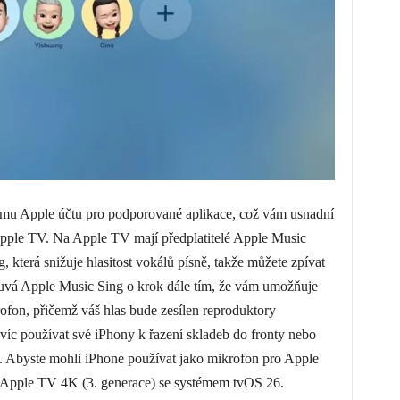
šemu Apple účtu pro podporované aplikace, což vám usnadní
 Apple TV. Na Apple TV mají předplatitelé Apple Music
 která snižuje hlasitost vokálů písně, takže můžete zpívat
ouvá Apple Music Sing o krok dále tím, že vám umožňuje
ofon, přičemž váš hlas bude zesílen reproduktory
avíc používat své iPhony k řazení skladeb do fronty nebo
 Abyste mohli iPhone používat jako mikrofon pro Apple
í Apple TV 4K (3. generace) se systémem tvOS 26.