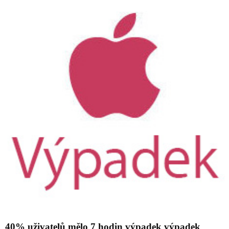
40% uživatelů mělo 7 hodin výpadek výpadek