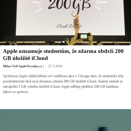
Apple oznamuje studentům, že zdarma obdrží 200
GB úložiště iCloud
-
Milan Volf AppleNovinky.cz |
27.3.2018
Společnost Apple sdílela během své vzdělávací akce v Chicagu dnes, že studentské účty
prostřednictvím škol nyní dostanou zdarma 200 GB úložiště iCloud. Značný náskok ze
stávajícího 5 GB volného úložiště iCloud, Apple uděluje přidělení 200 GB každému
žákovi se správou...