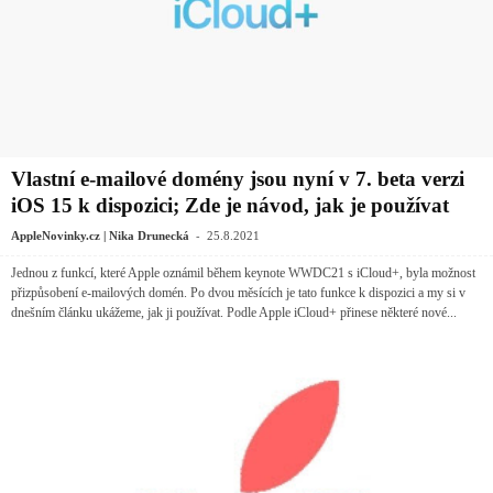
Vlastní e-mailové domény jsou nyní v 7. beta verzi
iOS 15 k dispozici; Zde je návod, jak je používat
-
AppleNovinky.cz | Nika Drunecká
25.8.2021
Jednou z funkcí, které Apple oznámil během keynote WWDC21 s iCloud+, byla možnost
přizpůsobení e-mailových domén. Po dvou měsících je tato funkce k dispozici a my si v
dnešním článku ukážeme, jak ji používat. Podle Apple iCloud+ přinese některé nové...