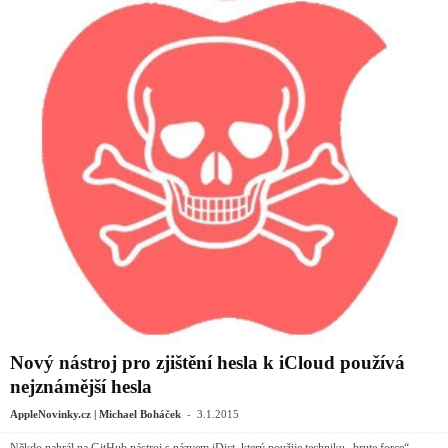
Nový nástroj pro zjištění hesla k iCloud používá
nejznámější hesla
-
AppleNovinky.cz | Michael Boháček
3.1.2015
Někdo nahrál na GitHub nástroj s názvem iDict, který použije techniku „brute force“.