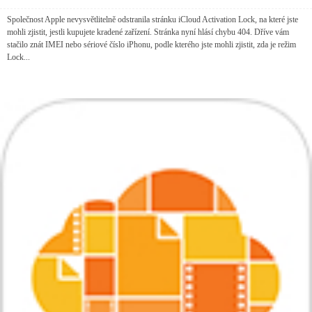
Společnost Apple nevysvětlitelně odstranila stránku iCloud Activation Lock, na které jste
mohli zjistit, jestli kupujete kradené zařízení. Stránka nyní hlásí chybu 404. Dříve vám
stačilo znát IMEI nebo sériové číslo iPhonu, podle kterého jste mohli zjistit, zda je režim
Lock...