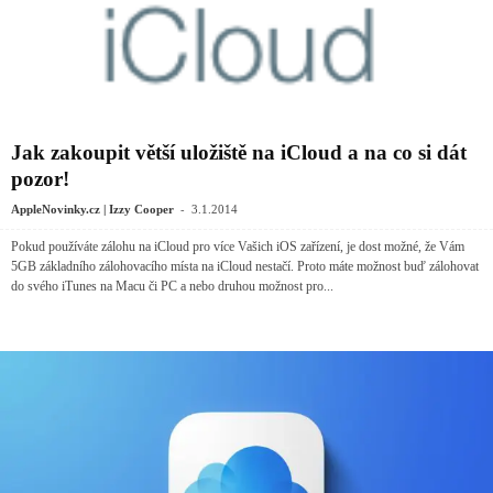
Jak zakoupit větší uložiště na iCloud a na co si dát
pozor!
-
AppleNovinky.cz | Izzy Cooper
3.1.2014
Pokud používáte zálohu na iCloud pro více Vašich iOS zařízení, je dost možné, že Vám
5GB základního zálohovacího místa na iCloud nestačí. Proto máte možnost buď zálohovat
do svého iTunes na Macu či PC a nebo druhou možnost pro...