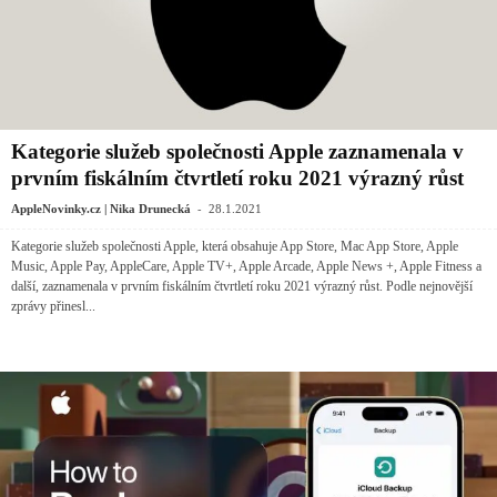
Kategorie služeb společnosti Apple zaznamenala v
prvním fiskálním čtvrtletí roku 2021 výrazný růst
-
AppleNovinky.cz | Nika Drunecká
28.1.2021
Kategorie služeb společnosti Apple, která obsahuje App Store, Mac App Store, Apple
Music, Apple Pay, AppleCare, Apple TV+, Apple Arcade, Apple News +, Apple Fitness a
další, zaznamenala v prvním fiskálním čtvrtletí roku 2021 výrazný růst. Podle nejnovější
zprávy přinesl...