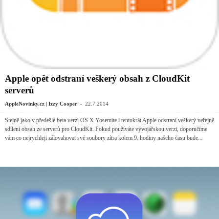
Apple opět odstraní veškerý obsah z CloudKit
serverů
-
AppleNovinky.cz | Izzy Cooper
22.7.2014
Stejně jako v předešlé beta verzi OS X Yosemite i tentokrát Apple odstraní veškerý veřejně
sdílení obsah ze serverů pro CloudKit. Pokud používáte vývojářskou verzi, doporučíme
vám co nejrychleji zálovahovat své soubory zítra kolem 9. hodiny našeho času bude...