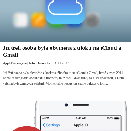
Již třetí osoba byla obviněna z útoku na iCloud a
Gmail
-
AppleNovinky.cz | Nika Drunecká
8.11.2017
Již třetí osoba byla obviněna z hackerského útoku na iCloud a Gmail, které v roce 2014
odhalily fotografie osobností. Obviněný muž měl ukrást fotky až z 550 počítačů, z nichž
většina byla ženských celebrit. Momentálně neexistují žádné důkazy o tom,...