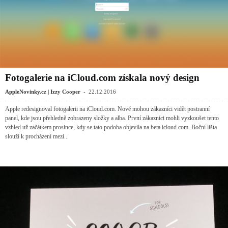
Fotogalerie na iCloud.com získala nový design
-
AppleNovinky.cz | Izzy Cooper
22.12.2016
Apple redesignoval fotogalerii na iCloud.com. Nově mohou zákazníci vidět postranní
panel, kde jsou přehledně zobrazeny složky a alba. První zákazníci mohli vyzkoušet tento
vzhled už začátkem prosince, kdy se tato podoba objevila na beta.icloud.com. Boční lišta
slouží k procházení mezi...