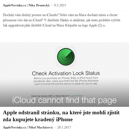
-
AppleNovinky.cz | Nika Drunecká
9.5.2021
Dochází vám úložný prostor na iCloudu? Nebo vám na Macu dochází místo a chcete
přesunout více dat na iCloud? V dnešním článku si ukážeme, jak tento problém vyřešit.
Jak upgradovat plán úložiště iCloud na Macu Klepněte na logo Apple () a...
Apple odstranil stránku, na které jste mohli zjistit
zda kupujete kradený iPhone
-
AppleNovinky.cz | Nikol Machátová
28.1.2017