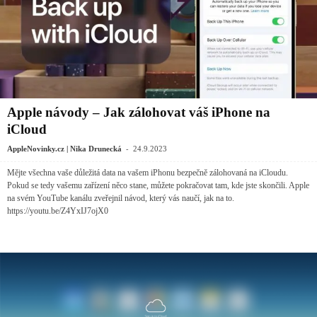
Apple návody – Jak zálohovat váš iPhone na
iCloud
-
AppleNovinky.cz | Nika Drunecká
24.9.2023
Mějte všechna vaše důležitá data na vašem iPhonu bezpečně zálohovaná na iCloudu.
Pokud se tedy vašemu zařízení něco stane, můžete pokračovat tam, kde jste skončili. Apple
na svém YouTube kanálu zveřejnil návod, který vás naučí, jak na to.
https://youtu.be/Z4YxIJ7ojX0