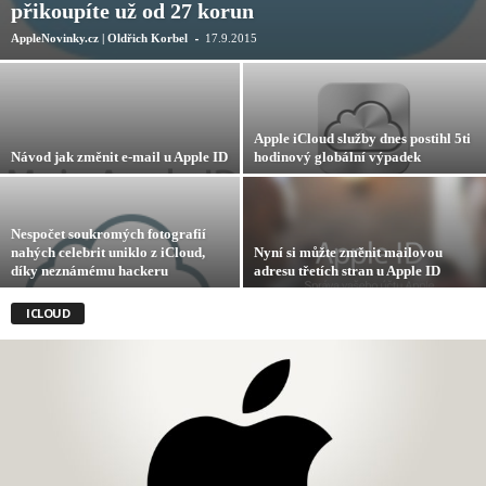
přikoupíte už od 27 korun
-
AppleNovinky.cz | Oldřich Korbel
17.9.2015
Apple iCloud služby dnes postihl 5ti
Návod jak změnit e-mail u Apple ID
hodinový globální výpadek
Nespočet soukromých fotografií
nahých celebrit uniklo z iCloud,
Nyní si můžte změnit mailovou
díky neznámému hackeru
adresu třetích stran u Apple ID
ICLOUD