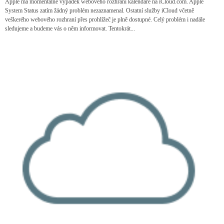
Apple má momentálně výpadek webového rozhraní kalendáře na iCloud.com. Apple
System Status zatím žádný problém nezaznamenal. Ostatní služby iCloud včetně
veškerého webového rozhraní přes prohlížeč je plně dostupné. Celý problém i nadále
sledujeme a budeme vás o něm informovat. Tentokrát...