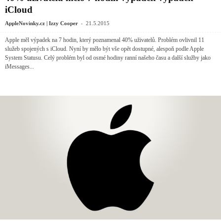
iCloud
-
AppleNovinky.cz | Izzy Cooper
21.5.2015
Apple měl výpadek na 7 hodin, který poznamenal 40% uživatelů. Problém ovlivnil 11
služeb spojených s iCloud. Nyní by mělo být vše opět dostupné, alespoň podle Apple
System Statusu. Celý problém byl od osmé hodiny ranní našeho času a další služby jako
iMessages...