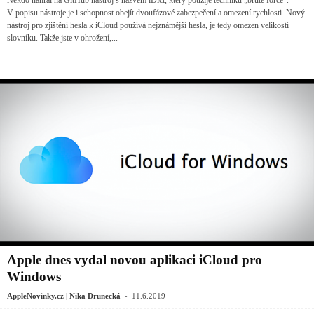
V popisu nástroje je i schopnost obejít dvoufázové zabezpečení a omezení rychlosti. Nový
nástroj pro zjištění hesla k iCloud používá nejznámější hesla, je tedy omezen velikostí
slovníku. Takže jste v ohrožení,...
Apple dnes vydal novou aplikaci iCloud pro
Windows
-
AppleNovinky.cz | Nika Drunecká
11.6.2019