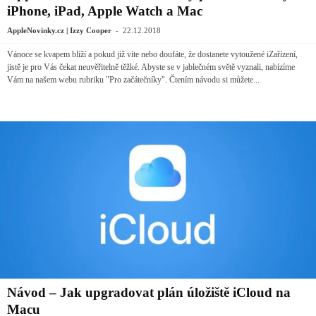
iPhone, iPad, Apple Watch a Mac
-
AppleNovinky.cz | Izzy Cooper
22.12.2018
Vánoce se kvapem blíží a pokud již víte nebo doufáte, že dostanete vytoužené iZařízení,
jistě je pro Vás čekat neuvěřitelně těžké. Abyste se v jablečném světě vyznali, nabízíme
Vám na našem webu rubriku "Pro začátečníky". Čtením návodu si můžete...
Návod – Jak upgradovat plán úložiště iCloud na
Macu