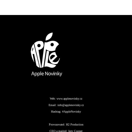
Web:
www.applenovinky.cz
Email:
info@applenovinky.cz
Hashtag:
#AppleNovinky
Provozovatel:
H2 Production
CEO a majitel:
Izzy Cooper