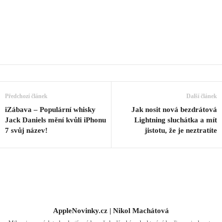
Předchozí článek
Další článek
iZábava – Populární whisky
Jak nosit nová bezdrátová
Jack Daniels mění kvůli iPhonu
Lightning sluchátka a mít
7 svůj název!
jistotu, že je neztratíte
AppleNovinky.cz | Nikol Machátová