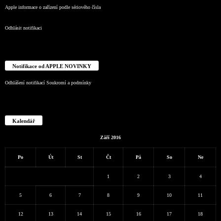
Apple informace o zařízení podle sériového čísla
Odhlásit notifikaci
Notifikace od APPLE NOVINKY
Odhlášení notifikací
Soukromí a podmínky
Kalendář
Září 2016
Po
Út
St
Čt
Pá
So
Ne
1
2
3
4
5
6
7
8
9
10
11
12
13
14
15
16
17
18