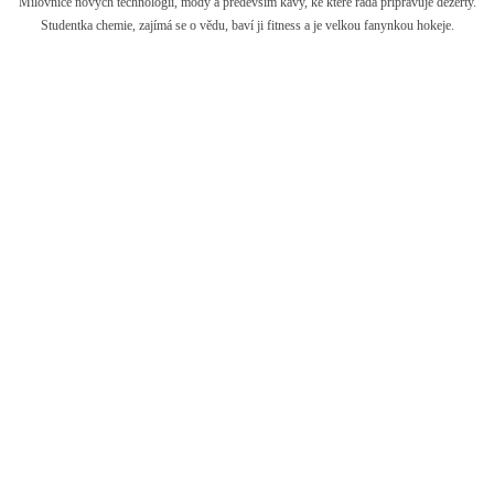
Milovnice nových technologií, módy a především kávy, ke které ráda připravuje dezerty.
Studentka chemie, zajímá se o vědu, baví ji fitness a je velkou fanynkou hokeje.