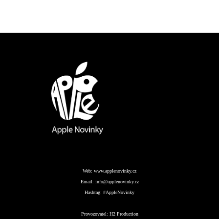
Web:
www.applenovinky.cz
Email:
info@applenovinky.cz
Hashtag:
#AppleNovinky
Provozovatel:
H2 Production