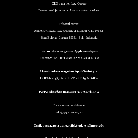
CEO a majitel:
Izzy Cooper
Provozovatel je zapsán v živnostenském rejstříku.
Poštovní adresa:
AppleNovinky.cz, Izzy Cooper, Jl Munduk Catu No.32,
Batu Bolong, Canggu 80361, Bali, Indonesia
Bitcoin adresa magazínu AppleNovinky.cz:
1JmavnAsEbeJLRYHdB8t1dZNQCykQHNEQ8
Litecoin adresa magazínu AppleNovinky.cz:
LZJBM4w8g4jxA8KUoV91wKEbfjy3afR4LW
PayPal příspěvek magazínu AppleNovinky.cz
Chcete se stát redaktorem?
info@applenovinky.cz
Ceník propagace a demografické údaje stáhnout zde.