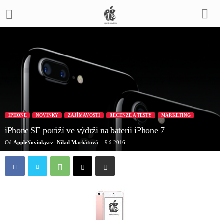
IPHONE
NOVINKY
ZAJÍMAVOSTI
RECENZE A TESTY
MARKETING
iPhone SE poráží ve výdrži na baterii iPhone 7
Od
AppleNovinky.cz | Nikol Machátová
-
9.9.2016