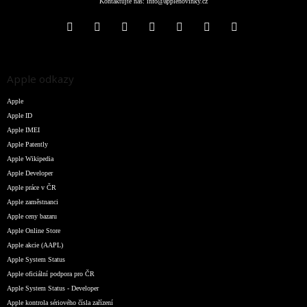
Kontaktujte nás:
info@applenovinky.cz
Apple odkazy
Apple
Apple ID
Apple IMEI
Apple Patently
Apple Wikipedia
Apple Developer
Apple práce v ČR
Apple zaměstnanci
Apple ceny bazaru
Apple Online Store
Apple akcie (AAPL)
Apple System Status
Apple oficiální podpora pro ČR
Apple System Status - Developer
Apple kontrola sériového čísla zařízení