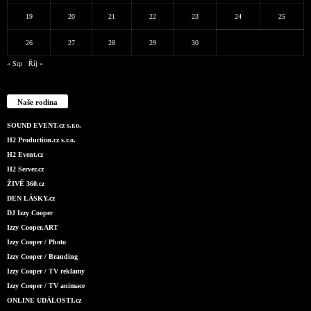
19
20
21
22
23
24
25
26
27
28
29
30
« Srp
Říj »
Naše rodina
SOUND EVENT.cz s.r.o.
H2 Production.cz s.r.o.
H2 Event.cz
H2 Server.cz
ŽIVĚ 360.cz
DEN LÁSKY.cz
DJ Izzy Cooper
Izzy Cooper.ART
Izzy Cooper / Photo
Izzy Cooper / Branding
Izzy Cooper / TV reklamy
Izzy Cooper / TV animace
ONLINE UDÁLOSTI.cz