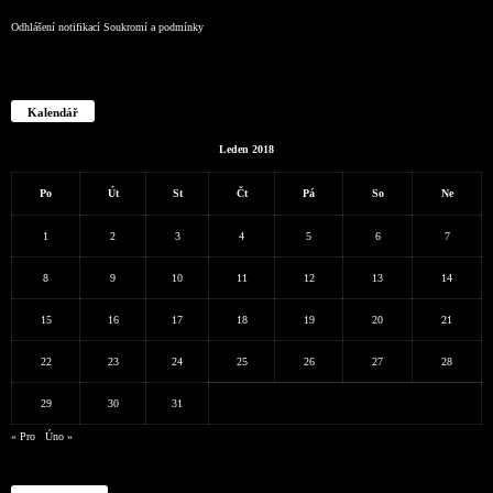
Odhlášení notifikací
Soukromí a podmínky
Kalendář
Leden 2018
Po
Út
St
Čt
Pá
So
Ne
1
2
3
4
5
6
7
8
9
10
11
12
13
14
15
16
17
18
19
20
21
22
23
24
25
26
27
28
29
30
31
« Pro
Úno »