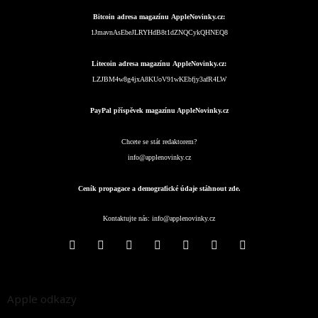
Bitcoin adresa magazínu AppleNovinky.cz:
1JmavnAsEbeJLRYHdB8t1dZNQCykQHNEQ8
Litecoin adresa magazínu AppleNovinky.cz:
LZJBM4w8g4jxA8KUoV91wKEbfjy3afR4LW
PayPal příspěvek magazínu AppleNovinky.cz
Chcete se stát redaktorem?
info@applenovinky.cz
Ceník propagace a demografické údaje stáhnout zde.
Kontaktujte nás:
info@applenovinky.cz
Apple odkazy