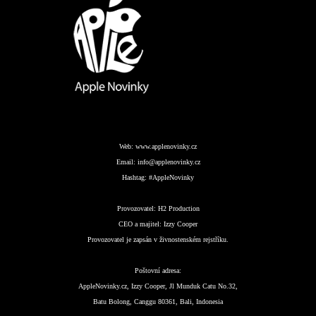
Web:
www.applenovinky.cz
Email:
info@applenovinky.cz
Hashtag:
#AppleNovinky
Provozovatel:
H2 Production
CEO a majitel:
Izzy Cooper
Provozovatel je zapsán v živnostenském rejstříku.
Poštovní adresa:
AppleNovinky.cz, Izzy Cooper, Jl Munduk Catu No.32,
Batu Bolong, Canggu 80361, Bali, Indonesia