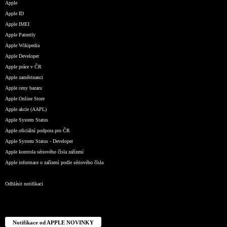
Apple
Apple ID
Apple IMEI
Apple Patently
Apple Wikipedia
Apple Developer
Apple práce v ČR
Apple zaměstnanci
Apple ceny bazaru
Apple Online Store
Apple akcie (AAPL)
Apple System Status
Apple oficiální podpora pro ČR
Apple System Status - Developer
Apple kontrola sériového čísla zařízení
Apple informace o zařízení podle sériového čísla
Odhlásit notifikaci
Notifikace od APPLE NOVINKY