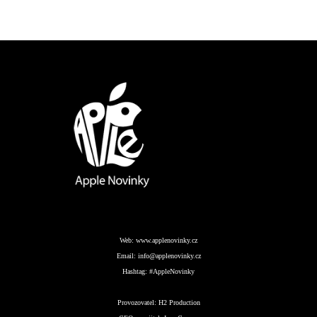
Web:
www.applenovinky.cz
Email:
info@applenovinky.cz
Hashtag:
#AppleNovinky
Provozovatel:
H2 Production