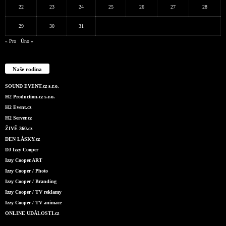
22
23
24
25
26
27
28
29
30
31
« Pro
Úno »
Naše rodina
SOUND EVENT.cz s.r.o.
H2 Production.cz s.r.o.
H2 Event.cz
H2 Server.cz
ŽIVĚ 360.cz
DEN LÁSKY.cz
DJ Izzy Cooper
Izzy Cooper.ART
Izzy Cooper / Photo
Izzy Cooper / Branding
Izzy Cooper / TV reklamy
Izzy Cooper / TV animace
ONLINE UDÁLOSTI.cz