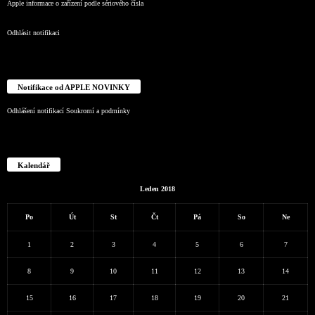
Apple informace o zařízení podle sériového čísla
Odhlásit notifikaci
Notifikace od APPLE NOVINKY
Odhlášení notifikací
Soukromí a podmínky
Kalendář
Leden 2018
Po
Út
St
Čt
Pá
So
Ne
1
2
3
4
5
6
7
8
9
10
11
12
13
14
15
16
17
18
19
20
21