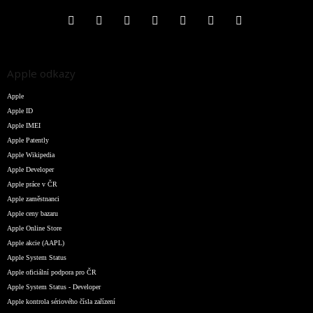
Apple odkazy
Apple
Apple ID
Apple IMEI
Apple Patently
Apple Wikipedia
Apple Developer
Apple práce v ČR
Apple zaměstnanci
Apple ceny bazaru
Apple Online Store
Apple akcie (AAPL)
Apple System Status
Apple oficiální podpora pro ČR
Apple System Status - Developer
Apple kontrola sériového čísla zařízení