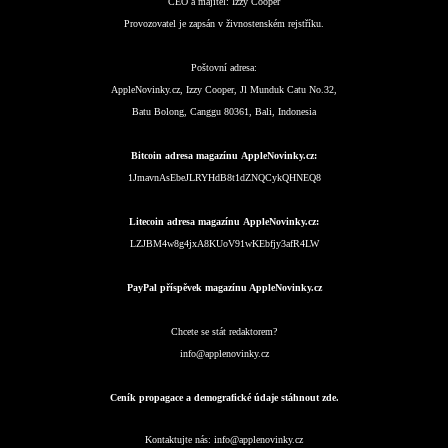
CEO a majitel:
Izzy Cooper
Provozovatel je zapsán v živnostenském rejstříku.
Poštovní adresa:
AppleNovinky.cz, Izzy Cooper, Jl Munduk Catu No.32,
Batu Bolong, Canggu 80361, Bali, Indonesia
Bitcoin adresa magazínu AppleNovinky.cz:
1JmavnAsEbeJLRYHdB8t1dZNQCykQHNEQ8
Litecoin adresa magazínu AppleNovinky.cz:
LZJBM4w8g4jxA8KUoV91wKEbfjy3afR4LW
PayPal příspěvek magazínu AppleNovinky.cz
Chcete se stát redaktorem?
info@applenovinky.cz
Ceník propagace a demografické údaje stáhnout zde.
Kontaktujte nás:
info@applenovinky.cz