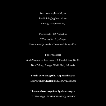
Web:
www.applenovinky.cz
Email:
info@applenovinky.cz
Hashtag:
#AppleNovinky
Provozovatel:
H2 Production
CEO a majitel:
Izzy Cooper
Provozovatel je zapsán v živnostenském rejstříku.
Poštovní adresa:
AppleNovinky.cz, Izzy Cooper, Jl Munduk Catu No.32,
Batu Bolong, Canggu 80361, Bali, Indonesia
Bitcoin adresa magazínu AppleNovinky.cz:
1JmavnAsEbeJLRYHdB8t1dZNQCykQHNEQ8
Litecoin adresa magazínu AppleNovinky.cz:
LZJBM4w8g4jxA8KUoV91wKEbfjy3afR4LW