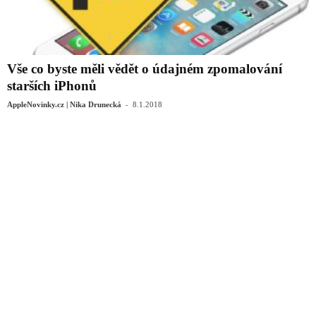
Vše co byste měli vědět o údajném zpomalování
starších iPhonů
-
AppleNovinky.cz | Nika Drunecká
8.1.2018