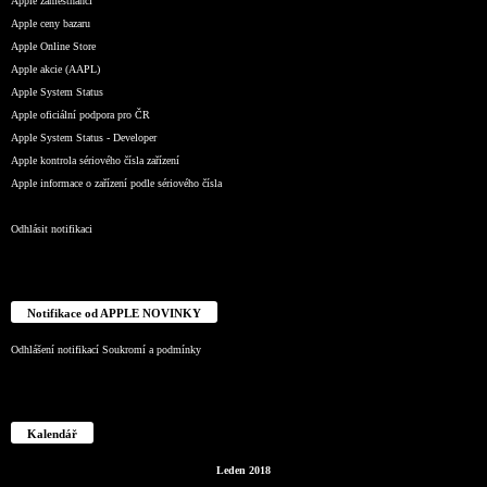
Apple zaměstnanci
Apple ceny bazaru
Apple Online Store
Apple akcie (AAPL)
Apple System Status
Apple oficiální podpora pro ČR
Apple System Status - Developer
Apple kontrola sériového čísla zařízení
Apple informace o zařízení podle sériového čísla
Odhlásit notifikaci
Notifikace od APPLE NOVINKY
Odhlášení notifikací
Soukromí a podmínky
Kalendář
Leden 2018