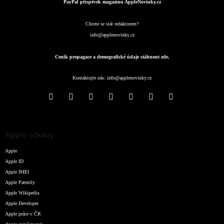
PayPal příspěvek magazínu AppleNovinky.cz
Chcete se stát redaktorem?
info@applenovinky.cz
Ceník propagace a demografické údaje stáhnout zde.
Kontaktujte nás:
info@applenovinky.cz
Apple odkazy
Apple
Apple ID
Apple IMEI
Apple Patently
Apple Wikipedia
Apple Developer
Apple práce v ČR