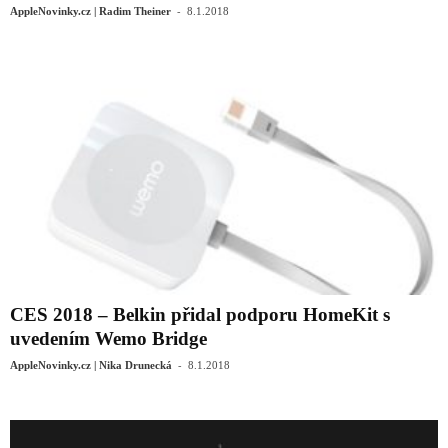
-
AppleNovinky.cz | Radim Theiner
8.1.2018
CES 2018 – Belkin přidal podporu HomeKit s
uvedením Wemo Bridge
-
AppleNovinky.cz | Nika Drunecká
8.1.2018